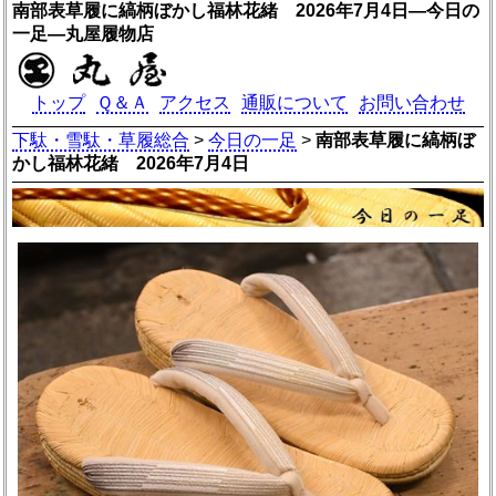
南部表草履に縞柄ぼかし福林花緒 2026年7月4日―今日の
一足―丸屋履物店
トップ
Ｑ＆Ａ
アクセス
通販について
お問い合わせ
下駄・雪駄・草履総合
>
今日の一足
>
南部表草履に縞柄ぼ
かし福林花緒 2026年7月4日