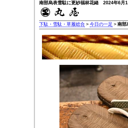
南部烏表雪駄に更紗福林花緒 2024年6月
下駄・雪駄・草履総合
>
今日の一足
>
南部