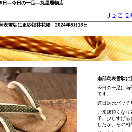
18日―今日の一足―丸屋履物店
トップ
Ｑ
烏表雪駄に更紗福林花緒 2024年6月18日
南部烏表雪駄に
今日の一足は南
です。
連日足元バッチ
ご来店頂くなり
子。少しすげる
したが、その相