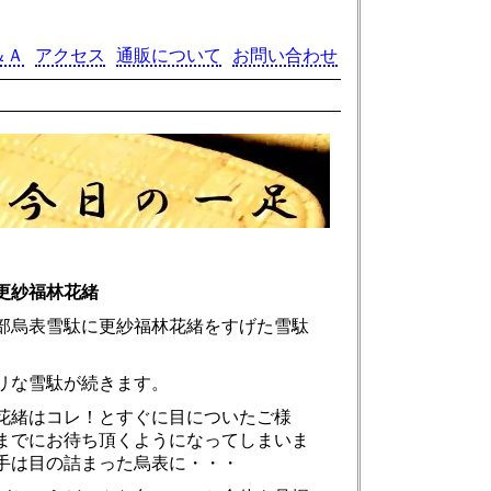
＆Ａ
アクセス
通販について
お問い合わせ
更紗福林花緒
部烏表雪駄に更紗福林花緒をすげた雪駄
リな雪駄が続きます。
花緒はコレ！とすぐに目についたご様
までにお待ち頂くようになってしまいま
手は目の詰まった烏表に・・・