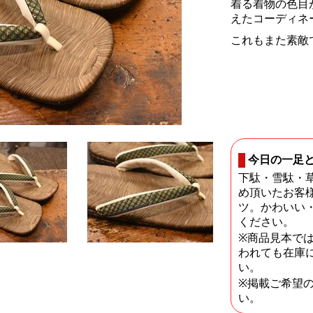
着る着物の色目
えたコーディネ
これもまた素敵
今日の一足
下駄・雪駄・
め頂いたお客
ツ。かわいい
ください。
※商品見本で
われても在庫
い。
※掲載ご希望
い。