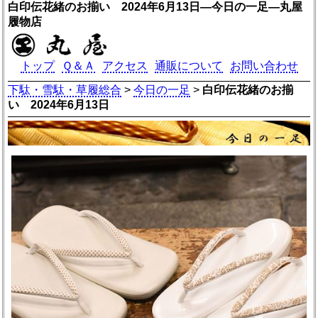
白印伝花緒のお揃い 2024年6月13日―今日の一足―丸屋
履物店
トップ
Ｑ＆Ａ
アクセス
通販について
お問い合わせ
下駄・雪駄・草履総合
>
今日の一足
>
白印伝花緒のお揃
い 2024年6月13日