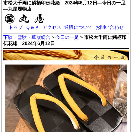
市松大千両に鱗柄印伝花緒 2024年6月12日―今日の一足
―丸屋履物店
トップ
Ｑ＆Ａ
アクセス
通販について
お問い合わせ
下駄・雪駄・草履総合
>
今日の一足
>
市松大千両に鱗柄印
伝花緒 2024年6月12日