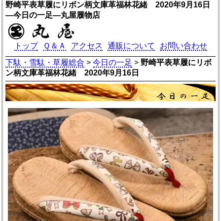
野崎平表草履にリボン柄文庫革福林花緒 2020年9月16日
―今日の一足―丸屋履物店
トップ
Ｑ＆Ａ
アクセス
通販について
お問い合わせ
下駄・雪駄・草履総合
>
今日の一足
>
野崎平表草履にリボ
ン柄文庫革福林花緒 2020年9月16日