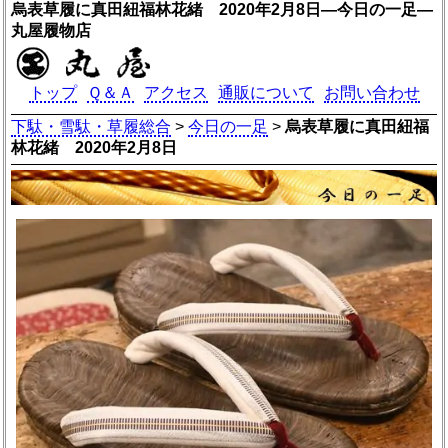
烏表草履に真田紐福林花緒 2020年2月8日―今日の一足―
丸屋履物店
トップ
Ｑ＆Ａ
アクセス
通販について
お問い合わせ
下駄・雪駄・草履総合
>
今日の一足
>
烏表草履に真田紐福
林花緒 2020年2月8日