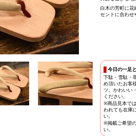
白木の芳町に花
セントに合わせ
今日の一足
下駄・雪駄・
め頂いたお客
ツ。かわいい
ください。
※商品見本で
われても在庫
い。
※掲載ご希望
い。