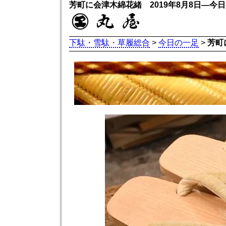
芳町に会津木綿花緒 2019年8月8日―今
下駄・雪駄・草履総合
>
今日の一足
>
芳町