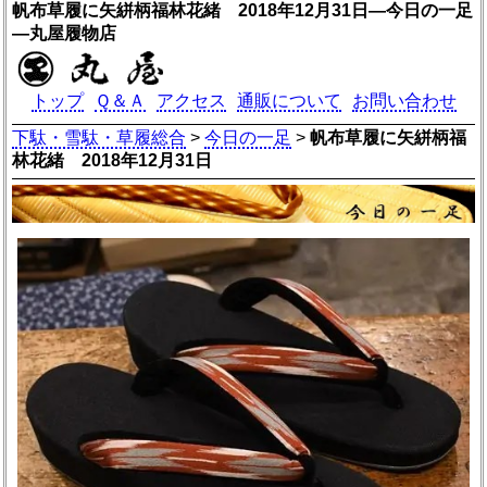
帆布草履に矢絣柄福林花緒 2018年12月31日―今日の一足
―丸屋履物店
トップ
Ｑ＆Ａ
アクセス
通販について
お問い合わせ
下駄・雪駄・草履総合
>
今日の一足
>
帆布草履に矢絣柄福
林花緒 2018年12月31日