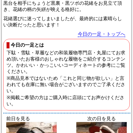
黒台を相手にちょうど黒裏・黒ツボの花緒をお見立て頂
き、花緒の柄の矢絣が映える格好に。
花緒選びに迷ってしまいましたが、最終的には素晴らし
い決断だったと思います！
今日の一足・トップへ
今日の一足とは
下駄・雪駄・草履などの和装履物専門店・丸屋にてお求
め頂いたお客様のおしゃれな履物をご紹介するコンテン
ツ。かわいい・かっこいいコーディネートの参考にご覧
ください。
※商品見本ではないため「これと同じ物が欲しい」と言
われても在庫に無い場合がございますのでご了承くださ
い。
※掲載ご希望の方はご購入時に店頭にてお声かけくださ
い。
前日を見る
次の日を見る