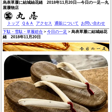
烏表草履に結城紬花緒 2018年11月20日―今日の一足―丸
屋履物店
トップ
Ｑ＆Ａ
アクセス
通販について
お問い合わせ
下駄・雪駄・草履総合
>
今日の一足
>
烏表草履に結城紬花
緒 2018年11月20日