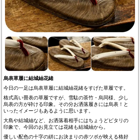
烏表草履に結城紬花緒
今日の一足は烏表草履に結城紬花緒をすげた草履です。
格式高い畳表の草履ですが、雪駄の茶竹・烏同様、少し
烏表の方が砕ける印象。その分お洒落履きには烏表！と
いったイメージもあるように思います。
大島や結城紬など、お洒落着相手にはちょうどピタリの
印象で、今回のお見立ては花緒も結城紬から。
優しい配色の十字の絣にお決まりの赤ツボが映える格好