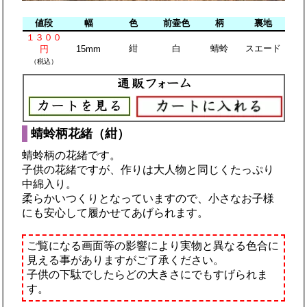
値段
幅
色
前壷色
柄
裏地
１３００
紺
白
蜻蛉
スエード
円
15mm
（税込）
蜻蛉柄花緒（紺）
蜻蛉柄の花緒です。
子供の花緒ですが、作りは大人物と同じくたっぷり
中綿入り。
柔らかいつくりとなっていますので、小さなお子様
にも安心して履かせてあげられます。
ご覧になる画面等の影響により実物と異なる色合に
見える事がありますがご了承ください。
子供の下駄でしたらどの大きさにでもすげられま
す。