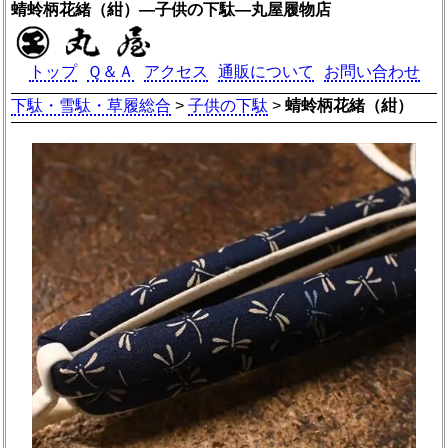
蜻蛉柄花緒（紺）―子供の下駄―丸屋履物店
トップ
Ｑ＆Ａ
アクセス
通販について
お問い合わせ
下駄・雪駄・草履総合
>
子供の下駄
>
蜻蛉柄花緒（紺）