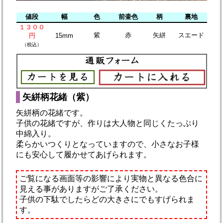
値段
幅
色
前壷色
柄
裏地
１３００
紫
赤
矢絣
スエード
円
15mm
（税込）
矢絣柄花緒（紫）
矢絣柄の花緒です。
子供の花緒ですが、作りは大人物と同じくたっぷり
中綿入り。
柔らかいつくりとなっていますので、小さなお子様
にも安心して履かせてあげられます。
ご覧になる画面等の影響により実物と異なる色合に
見える事がありますがご了承ください。
子供の下駄でしたらどの大きさにでもすげられま
す。