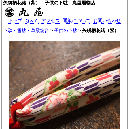
矢絣柄花緒（紫）―子供の下駄―丸屋履物店
トップ
Ｑ＆Ａ
アクセス
通販について
お問い合わせ
下駄・雪駄・草履総合
>
子供の下駄
>
矢絣柄花緒（紫）