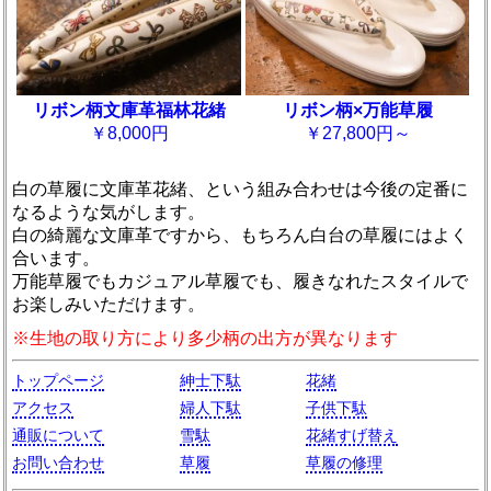
リボン柄文庫革福林花緒
リボン柄×万能草履
￥8,000円
￥27,800円～
白の草履に文庫革花緒、という組み合わせは今後の定番に
なるような気がします。
白の綺麗な文庫革ですから、もちろん白台の草履にはよく
合います。
万能草履でもカジュアル草履でも、履きなれたスタイルで
お楽しみいただけます。
※生地の取り方により多少柄の出方が異なります
トップページ
紳士下駄
花緒
アクセス
婦人下駄
子供下駄
通販について
雪駄
花緒すげ替え
お問い合わせ
草履
草履の修理