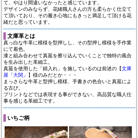
て、やはり間違いなかったと感じています。
デザインのみならず、花緒職人さんの方も柔らかく仕立て
て頂いており、その履き心地にもきっと満足して頂ける花
緒だと思っています。
文庫革とは
真っ白な牛革に模様を型押しし、その型押し模様を手作業
にて着色。
漆と組み合わせて真菰を擦り込んでいくことで独特の風合
を生み出した革細工。
真菰を使用した「錆入れ」を施しているのは前述の【
文庫
屋「大関」
】様のみだとか・・・
まっさらな牛革と型押し模様、手書きの色合いと真菰によ
る古び。
プリントなどでは表現する事ができない、高品質な職人仕
事を感じる革細工です。
いちご柄