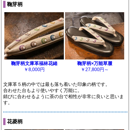
鞠芽柄
鞠芽柄文庫革福林花緒
鞠芽柄×万能草履
￥8,000円
￥27,800円～
文庫革５柄の中では最も落ち着いた印象の柄です。
合わせた台もより使いやすく万能に。
錆びに合わせるように茶の台で相性が非常に良いと思いま
す。
花菱柄