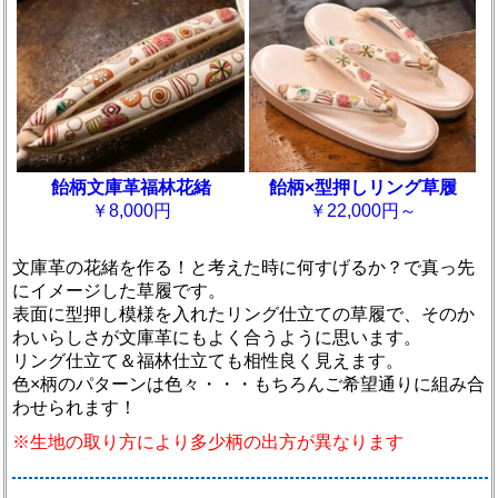
飴柄文庫革福林花緒
飴柄×型押しリング草履
￥8,000円
￥22,000円～
文庫革の花緒を作る！と考えた時に何すげるか？で真っ先
にイメージした草履です。
表面に型押し模様を入れたリング仕立ての草履で、そのか
わいらしさが文庫革にもよく合うように思います。
リング仕立て＆福林仕立ても相性良く見えます。
色×柄のパターンは色々・・・もちろんご希望通りに組み合
わせられます！
※生地の取り方により多少柄の出方が異なります