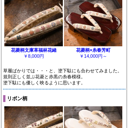
花菱柄文庫革福林花緒
花菱柄×糸春芳町
￥8,000円
￥14,000円～
草履ばかりでは・・・と、塗下駄にも合わせてみました。
規則正しく並ぶ花菱と赤黒の糸春模様。
塗下駄にも優しく映るように思います。
リボン柄