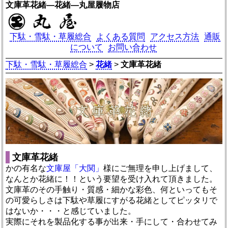
文庫革花緒―花緒―丸屋履物店
下駄・雪駄・草履総合
よくある質問
アクセス方法
通販
について
お問い合わせ
下駄・雪駄・草履総合
>
花緒
>
文庫革花緒
文庫革花緒
かの有名な
文庫屋「大関」
様にご無理を申し上げまして、
なんとか花緒に！！という要望を受け入れて頂きました。
文庫革のその手触り・質感・細かな彩色、何といってもそ
の可愛らしさは下駄や草履にすがる花緒としてピッタリで
はないか・・・と感じていました。
実際にそれを製品化する事が出来・手にして・合わせてみ