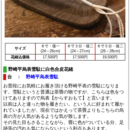
８寸・後一
８寸３分・後二
８寸５分・後二
サイズ
(24～26cm)
(24～27cm)
(26～28cm)
花緒込価格
17,500円
17,500円
19,500円
野崎平烏表雪駄に白色合皮花緒
台 ：
野崎平烏表雪駄
お普段にお気軽にお履き頂ける野崎平表の雪駄になりま
す。雪駄というと普通は茶畳の物ですが、こちらは色をつ
けてありますので烏表【からすおもて】と言います。
以前は人と違った物を履きたい。という人に好まれて履か
れていましたが、現在ではかえって茶畳よりもこちらの烏
表の方が人気があるような気が致します。
その見た目もさることながら、畳に色がついている分、足
跡等の汚れも気にならないという利点もあります。