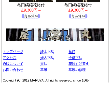
亀田縞縮花緒付
亀田縞縮花緒付
\19,300円～
\19,300円～
トップページ
紳士下駄
花緒
アクセス
婦人下駄
子供下駄
通販について
雪駄
花緒すげ替え
お問い合わせ
草履
草履の修理
Copyright (C)
2012
MARUYA
. All rights reserved. since 1865.