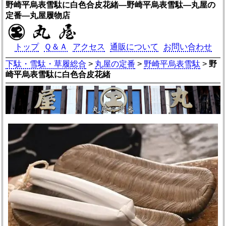
野崎平烏表雪駄に白色合皮花緒―野崎平烏表雪駄―丸屋の
定番―丸屋履物店
トップ
Ｑ＆Ａ
アクセス
通販について
お問い合わせ
下駄・雪駄・草履総合
>
丸屋の定番
>
野崎平烏表雪駄
>
野
崎平烏表雪駄に白色合皮花緒