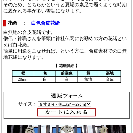
そのため、どちらかというと夏場の素足で履くような時期
に履かれる事が多い雪駄になります。
花緒 ：
白色合皮花緒
白無地の合皮花緒です。
僧侶・神職さんを筆頭に神社仏閣にお勤めの方の花緒とい
えば白花緒。
簡単に用途をこなせれば、という方に、合皮素材での白無
地花緒になります。
【 花緒詳細 】
幅
色
前壷色
柄
裏地
白
白
無地
合皮
20mm
サイズ：