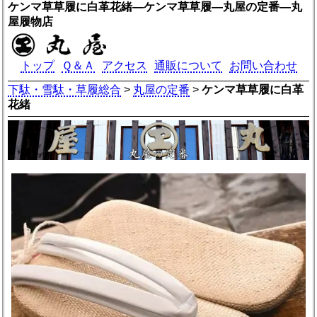
ケンマ草草履に白革花緒―ケンマ草草履―丸屋の定番―丸
屋履物店
トップ
Ｑ＆Ａ
アクセス
通販について
お問い合わせ
下駄・雪駄・草履総合
>
丸屋の定番
>
ケンマ草草履に白革
花緒