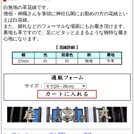
白無地の革花緒です。
僧侶・神職さんを筆頭に神社仏閣にお勤めの方の花緒とい
えば白花緒。
また、婚礼などのフォーマルな場面にもお履き頂けます。
裏地も革ですので、足にピタッと止まるような独特な履き
心地になります。
【 花緒詳細 】
幅
色
前壷色
柄
裏地
白
白
無地
牛革
17mm
サイズ：