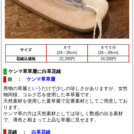
８寸
８寸５分
サイズ
(24～26cm)
(26～28cm)
花緒込価格
22,200円
24,200円
ケンマ草草履に白革花緒
台 ：
ケンマ草草履
男物の草履というだけで少しの珍しさがありますが、女性
物同様、コルク芯を使用した本草履です。
天然素材を使用した夏草履で定番素材としてご用意してお
ります。
ケンマ草の方は天然素材としては珍しく艶感の出る素材
で、薄色と相まって上品な草履に見せます。
花緒 ：
白革花緒