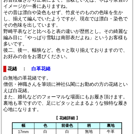
イメージが一番にありますね。
その昔は漂白や染色もせず、竹皮そのものの色味を生か
し、揃えて編んでいたようですが、現在では漂白・染色で
その色味を出しています。
野崎平表などと比べると表の違いが歴然とし。その綺麗な
編み目に「やっぱり雪駄は南部表だよね」というお客様も
多いです。
後二、後一、幅狭など。色々と取り揃えておりますので、
お好みの台をお選びください。
花緒 ：
白革花緒
白無地の革花緒です。
僧侶・神職さんを筆頭に神社仏閣にお勤めの方の花緒とい
えば白花緒。
また、婚礼などのフォーマルな場面にもお履き頂けます。
裏地も革ですので、足にピタッと止まるような独特な履き
心地になります。
【 花緒詳細 】
幅
色
前壷色
柄
裏地
白
白
無地
牛革
17mm