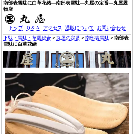
南部表雪駄に白革花緒―南部表雪駄―丸屋の定番―丸屋履
物店
トップ
Ｑ＆Ａ
アクセス
通販について
お問い合わせ
下駄・雪駄・草履総合
>
丸屋の定番
>
南部表雪駄
>
南部表
雪駄に白革花緒