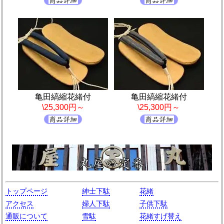
亀田縞縮花緒付
亀田縞縮花緒付
\25,300円～
\25,300円～
トップページ
紳士下駄
花緒
アクセス
婦人下駄
子供下駄
通販について
雪駄
花緒すげ替え