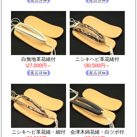
白無地革花緒付
ニシキヘビ革花緒付
\27,000円～
\30,500円～
ニシキヘビ革花緒・細付
会津木綿花緒・白ツボ付