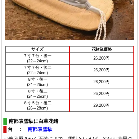
サイズ
花緒込価格
７寸７分・後一
26,200円
(22～24cm)
７寸７分・後二
26,200円
(22～24cm)
８寸・後一
26,200円
(24～26cm)
８寸・後二
26,200円
(24～26cm)
８寸５分・後二
29,200円
(26～28cm)
南部表雪駄に白革花緒
台 ：
南部表雪駄
お普段履きから正装にまで。雪駄といえば、やはり茶畳の