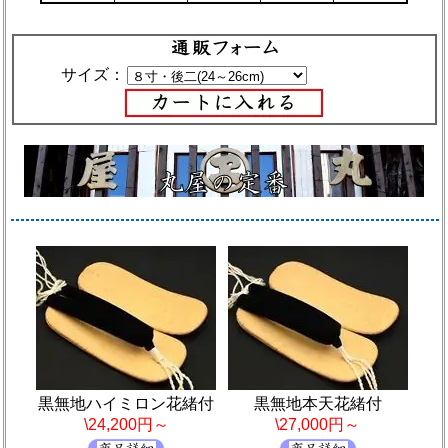
サイズ：
黒無地ハイミロン花緒付
黒無地本天花緒付
\24,200円～
\27,000円～