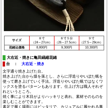
８寸
８寸５分
９寸
サイズ
（24～27cm）
（26～27.5cm）
（27.5～29cm）
花緒込価格
8,800円
9,300円
10,300円
大右近・焼きに亀田縞縮花緒
台 ：
大右近・焼き
文字通り焼き上げた台。
焼き上げた台から煤を落とし、さらに浮造りやいぼた蝋を
使って磨き上げていく手法。浮造りやいぼた蝋ではなくワ
ックスを塗るパターンもあります。仕上げ方は職人それぞ
れというところ。
焼く事により木目がよりハッキリと表れ、素材そのものを
楽しむことができます。
素足で履く場面にはピッタリで、カジュアルに履かれる事