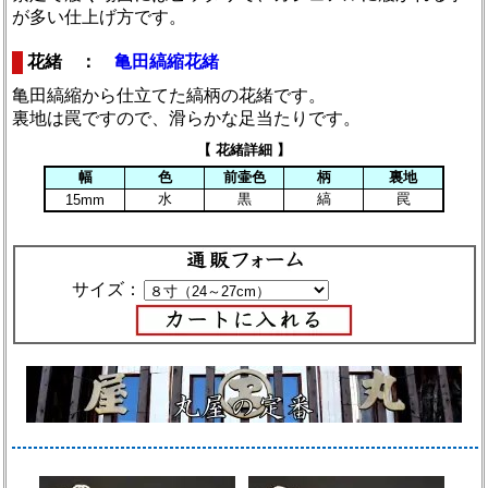
が多い仕上げ方です。
花緒 ：
亀田縞縮花緒
亀田縞縮から仕立てた縞柄の花緒です。
裏地は罠ですので、滑らかな足当たりです。
【 花緒詳細 】
幅
色
前壷色
柄
裏地
水
黒
縞
罠
15mm
サイズ：