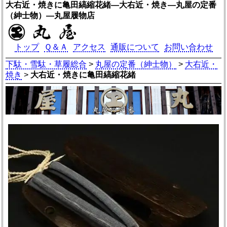
大右近・焼きに亀田縞縮花緒―大右近・焼き―丸屋の定番
（紳士物）―丸屋履物店
トップ
Ｑ＆Ａ
アクセス
通販について
お問い合わせ
下駄・雪駄・草履総合
>
丸屋の定番（紳士物）
>
大右近・
焼き
>
大右近・焼きに亀田縞縮花緒