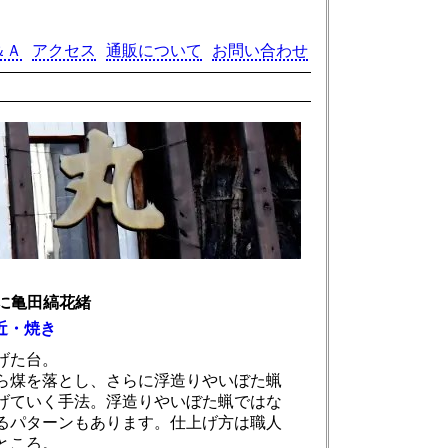
＆Ａ
アクセス
通販について
お問い合わせ
に亀田縞花緒
近・焼き
げた台。
ら煤を落とし、さらに浮造りやいぼた蝋
げていく手法。浮造りやいぼた蝋ではな
るパターンもあります。仕上げ方は職人
ところ。