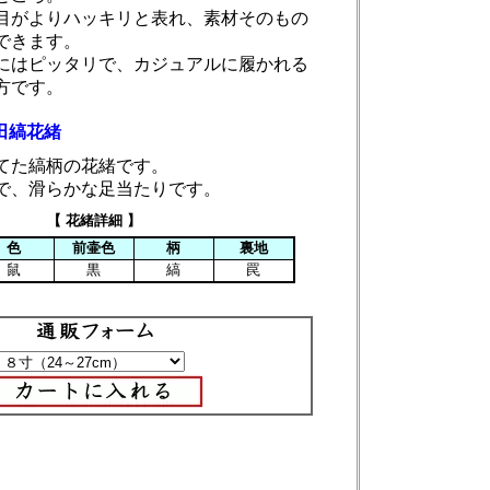
目がよりハッキリと表れ、素材そのもの
できます。
にはピッタリで、カジュアルに履かれる
方です。
田縞花緒
てた縞柄の花緒です。
で、滑らかな足当たりです。
【 花緒詳細 】
色
前壷色
柄
裏地
鼠
黒
縞
罠