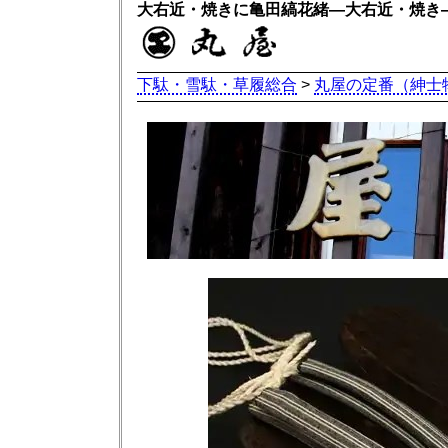
大右近・焼きに亀田縞花緒―大右近・焼き
下駄・雪駄・草履総合
>
丸屋の定番（紳士