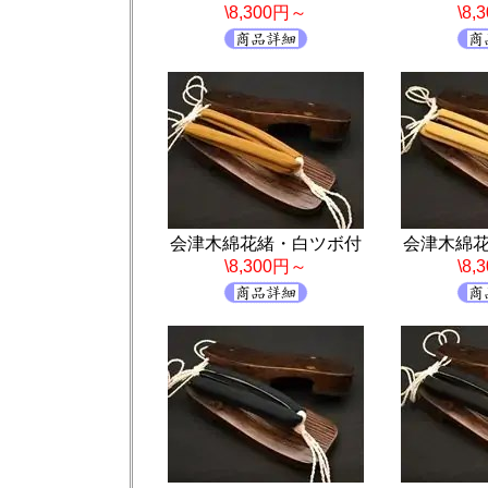
\8,300円～
\8
会津木綿花緒・白ツボ付
会津木綿
\8,300円～
\8