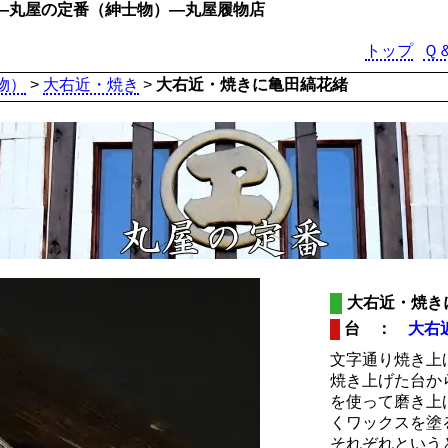
―丸屋の定番（紳士物）―丸屋履物店
トップ
Ｑ
物）
>
大右近・焼き
>
大右近・焼きに亀田縞花緒
大右近・焼き
台 ：
大右
文字通り焼き上
焼き上げた台か
を使って磨き上
くワックスを塗
それぞれという