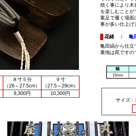
焼く事により木
を楽しむことが
素足で履く場面
事が多い仕上げ
花緒 ：
亀
亀田縞から仕立
裏地は罠ですの
幅
15mm
８寸５分
９寸
（26～27.5cm）
（27.5～29cm）
9,300円
10,300円
サイズ：