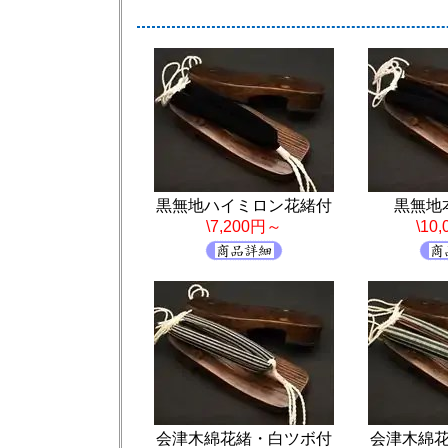
黒無地ハイミロン花緒付
黒無地
\7,200円～
\10
会津木綿花緒・白ツボ付
会津木綿