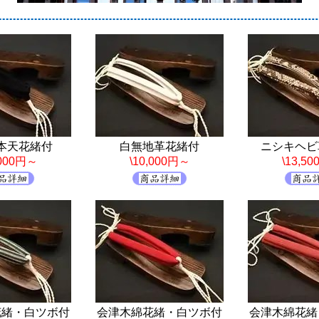
本天花緒付
白無地革花緒付
ニシキヘビ
,000円～
\10,000円～
\13,5
花緒・白ツボ付
会津木綿花緒・白ツボ付
会津木綿花緒