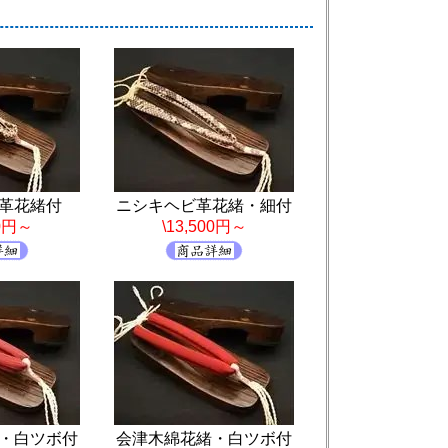
革花緒付
ニシキヘビ革花緒・細付
00円～
\13,500円～
・白ツボ付
会津木綿花緒・白ツボ付