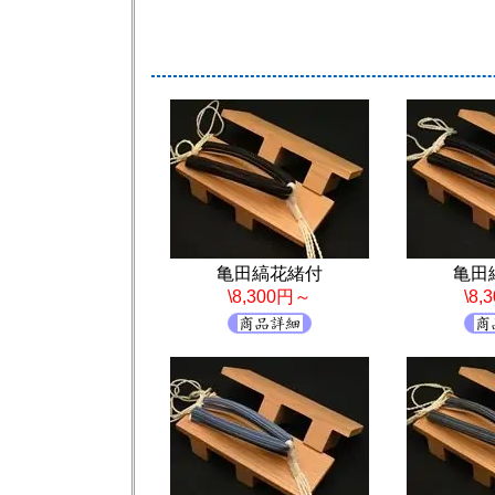
亀田縞花緒付
亀田
\8,300円～
\8