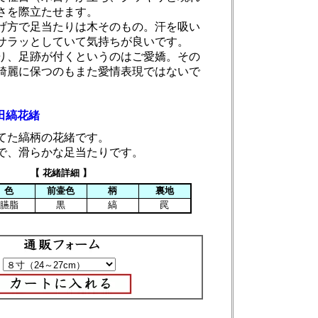
さを際立たせます。
げ方で足当たりは木そのもの。汗を吸い
サラッとしていて気持ちが良いです。
り、足跡が付くというのはご愛嬌。その
綺麗に保つのもまた愛情表現ではないで
田縞花緒
てた縞柄の花緒です。
で、滑らかな足当たりです。
【 花緒詳細 】
色
前壷色
柄
裏地
臙脂
黒
縞
罠
：