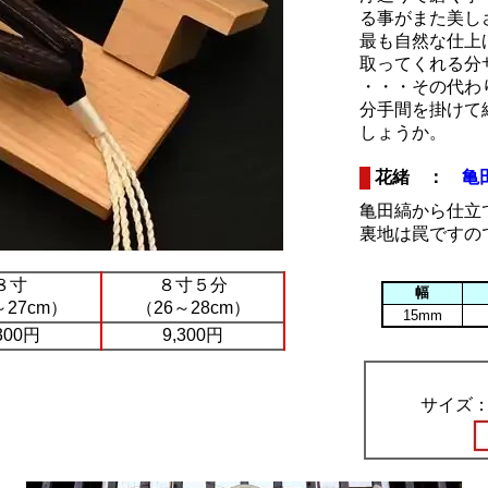
る事がまた美し
最も自然な仕上
取ってくれる分
・・・その代わ
分手間を掛けて
しょうか。
花緒 ：
亀
亀田縞から仕立
裏地は罠ですの
８寸
８寸５分
幅
～27cm）
（26～28cm）
15mm
300円
9,300円
サイズ