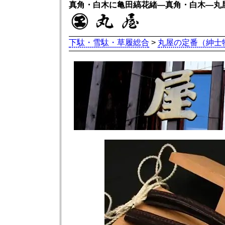
真角・白木に亀田縞花緒―真角・白木―丸
下駄・雪駄・草履総合
>
丸屋の定番（紳士