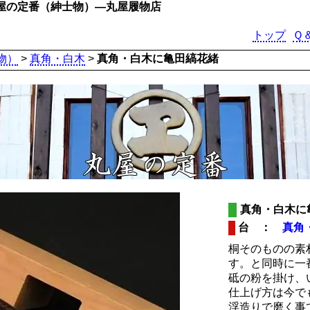
屋の定番（紳士物）―丸屋履物店
トップ
Ｑ
物）
>
真角・白木
>
真角・白木に亀田縞花緒
真角・白木に
台 ：
真角
桐そのものの素
す。と同時に一
砥の粉を掛け、
仕上げ方は今で
浮造りで磨く事