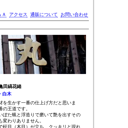
＆Ａ
アクセス
通販について
お問い合わせ
亀田縞花緒
・白木
材を生かす一番の仕上げ方だと思いま
番の王道です。
いぼた蝋と浮造りで磨いて艶を出すその
も変わりありません。
で柾目（木目）が立ち、クッキリと現れ