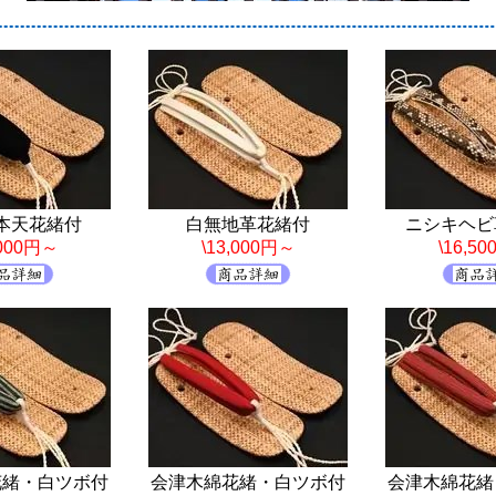
本天花緒付
白無地革花緒付
ニシキヘビ
,000円～
\13,000円～
\16,5
花緒・白ツボ付
会津木綿花緒・白ツボ付
会津木綿花緒