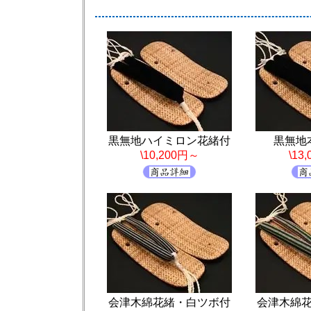
黒無地ハイミロン花緒付
黒無地
\10,200円～
\13
会津木綿花緒・白ツボ付
会津木綿