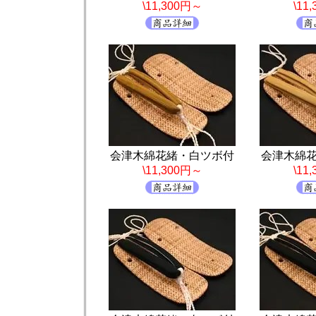
\11,300円～
\11
会津木綿花緒・白ツボ付
会津木綿
\11,300円～
\11