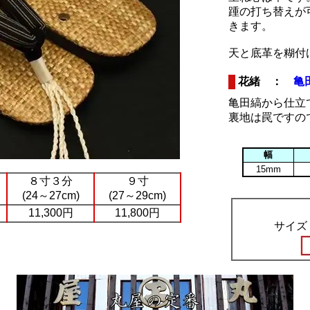
踵の打ち替えが
きます。
天と底革を糊付
花緒 ：
亀
亀田縞から仕立
裏地は罠ですの
幅
15mm
８寸３分
９寸
(24～27cm)
(27～29cm)
11,300円
11,800円
サイズ