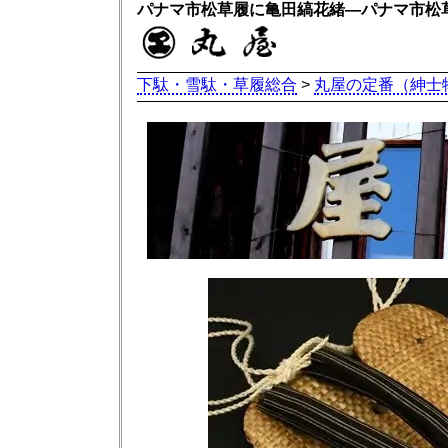
パナマ市松草履に亀田縞花緒―パナマ市松
下駄・雪駄・草履総合
>
丸屋の定番（紳士