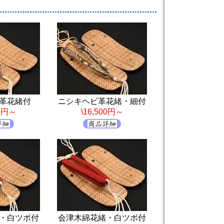
革花緒付
ニシキヘビ革花緒・細付
00円～
\16,500円～
・白ツボ付
会津木綿花緒・白ツボ付