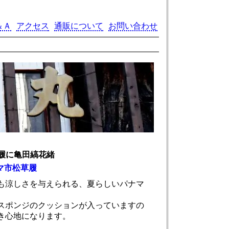
＆Ａ
アクセス
通販について
お問い合わせ
履に亀田縞花緒
マ市松草履
も涼しさを与えられる、夏らしいパナマ
スポンジのクッションが入っていますの
き心地になります。
。