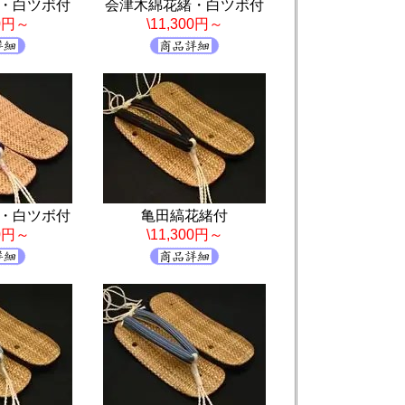
・白ツボ付
会津木綿花緒・白ツボ付
00円～
\11,300円～
・白ツボ付
亀田縞花緒付
00円～
\11,300円～