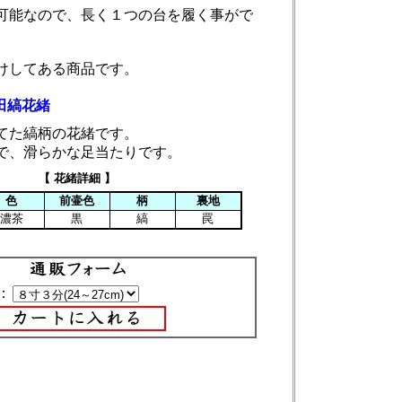
可能なので、長く１つの台を履く事がで
けしてある商品です。
田縞花緒
てた縞柄の花緒です。
で、滑らかな足当たりです。
【 花緒詳細 】
色
前壷色
柄
裏地
濃茶
黒
縞
罠
：