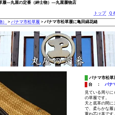
草履―丸屋の定番（紳士物）―丸屋履物店
トップ
Ｑ
物）
>
パナマ市松草履
>
パナマ市松草履に亀田縞花緒
パナマ市松草
台 ：
パナ
見ている周りに
の草履です。
天と底革の間に
で、柔らかな履
重ね芯は革です