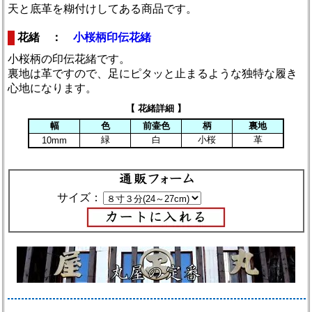
天と底革を糊付けしてある商品です。
花緒 ：
小桜柄印伝花緒
小桜柄の印伝花緒です。
裏地は革ですので、足にピタッと止まるような独特な履き
心地になります。
【 花緒詳細 】
幅
色
前壷色
柄
裏地
緑
白
小桜
革
10mm
サイズ：