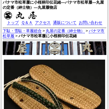
パナマ市松草履に小桜柄印伝花緒―パナマ市松草履―丸屋
の定番（紳士物）―丸屋履物店
トップ
Ｑ＆Ａ
アクセス
通販について
お問い合わせ
下駄・雪駄・草履総合
>
丸屋の定番（紳士物）
>
パナマ市
松草履
>
パナマ市松草履に小桜柄印伝花緒