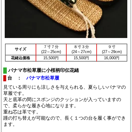
７寸７分
８寸３分
９寸
サイズ
(22～25cm)
(24～27cm)
(27～29cm)
花緒込価格
15,500円
15,500円
16,000円
パナマ市松草履に小桜柄印伝花緒
台 ：
パナマ市松草履
見ている周りにも涼しさを与えられる、夏らしいパナマの
草履です。
天と底革の間にスポンジのクッションが入っていますの
で、柔らかな履き心地になります。
重ね芯は革です。
踵の打ち替えが可能なので、長く１つの台を履く事ができ
ます。