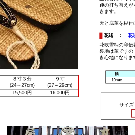
踵の打ち替えが
きます。
天と底革を糊付
花緒 ：
花
花吹雪柄の印伝
裏地は革ですの
き心地になりま
幅
８寸３分
９寸
10mm
(24～27cm)
(27～29cm)
15,500円
16,000円
サイズ