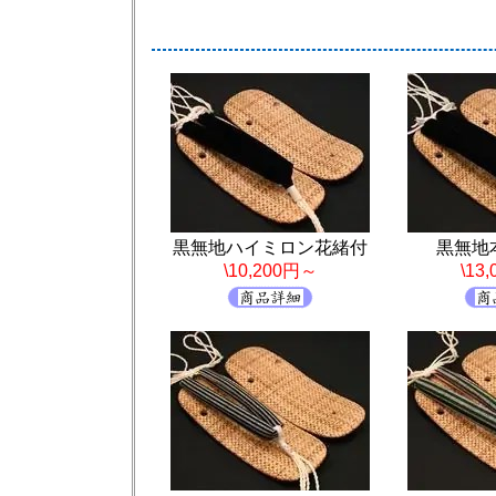
黒無地ハイミロン花緒付
黒無地
\10,200円～
\13