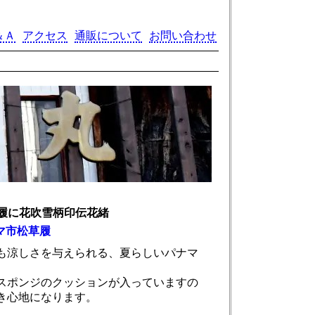
＆Ａ
アクセス
通販について
お問い合わせ
履に花吹雪柄印伝花緒
マ市松草履
も涼しさを与えられる、夏らしいパナマ
スポンジのクッションが入っていますの
き心地になります。
。