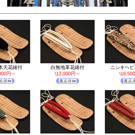
本天花緒付
白無地革花緒付
ニシキヘビ
,000円～
\13,000円～
\16,5