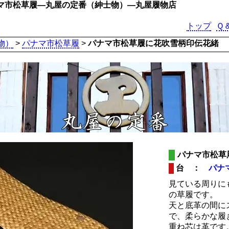
マ市松草履―丸屋の定番（紳士物）―丸屋履物店
トップ
Ｑ
物）
>
パナマ市松草履
>
パナマ市松草履に花吹雪柄印伝花緒
パナマ市松草
台 ：
パナ
見ている周りに
の草履です。
天と底革の間に
で、柔らかな履
重ね芯は革です