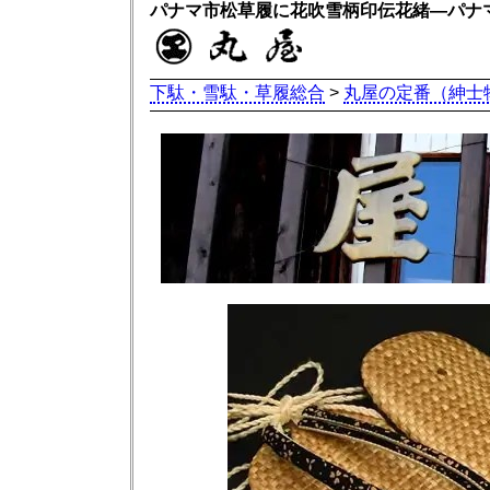
パナマ市松草履に花吹雪柄印伝花緒―パナ
下駄・雪駄・草履総合
>
丸屋の定番（紳士