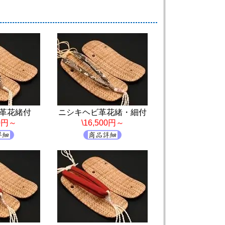
革花緒付
ニシキヘビ革花緒・細付
00円～
\16,500円～