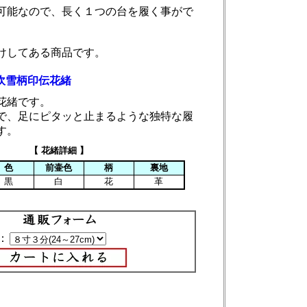
可能なので、長く１つの台を履く事がで
けしてある商品です。
吹雪柄印伝花緒
花緒です。
で、足にピタッと止まるような独特な履
す。
【 花緒詳細 】
色
前壷色
柄
裏地
黒
白
花
革
：