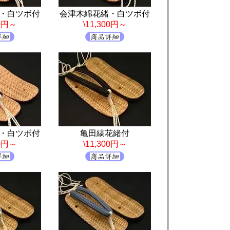
・白ツボ付
会津木綿花緒・白ツボ付
00円～
\11,300円～
・白ツボ付
亀田縞花緒付
00円～
\11,300円～