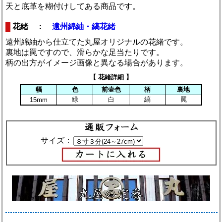
天と底革を糊付けしてある商品です。
花緒 ：
遠州綿紬・縞花緒
遠州綿紬から仕立てた丸屋オリジナルの花緒です。
裏地は罠ですので、滑らかな足当たりです。
柄の出方がイメージ画像と異なる場合があります。
【 花緒詳細 】
幅
色
前壷色
柄
裏地
緑
白
縞
罠
15mm
サイズ：