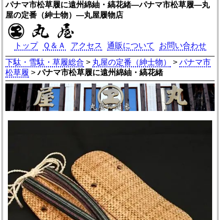
パナマ市松草履に遠州綿紬・縞花緒―パナマ市松草履―丸
屋の定番（紳士物）―丸屋履物店
トップ
Ｑ＆Ａ
アクセス
通販について
お問い合わせ
下駄・雪駄・草履総合
>
丸屋の定番（紳士物）
>
パナマ市
松草履
>
パナマ市松草履に遠州綿紬・縞花緒