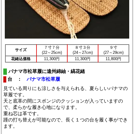
７寸７分
８寸３分
９寸
サイズ
(22～25cm)
(24～27cm)
(27～29cm)
花緒込価格
11,300円
11,300円
11,800円
パナマ市松草履に遠州綿紬・縞花緒
台 ：
パナマ市松草履
見ている周りにも涼しさを与えられる、夏らしいパナマの
草履です。
天と底革の間にスポンジのクッションが入っていますの
で、柔らかな履き心地になります。
重ね芯は革です。
踵の打ち替えが可能なので、長く１つの台を履く事ができ
ます。