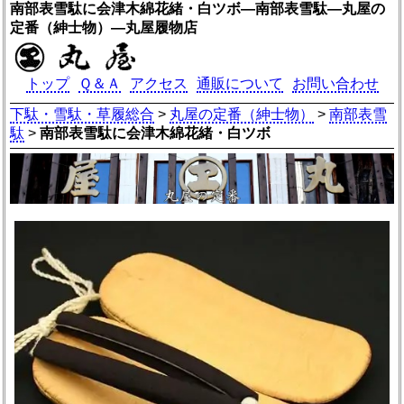
南部表雪駄に会津木綿花緒・白ツボ―南部表雪駄―丸屋の
定番（紳士物）―丸屋履物店
トップ
Ｑ＆Ａ
アクセス
通販について
お問い合わせ
下駄・雪駄・草履総合
>
丸屋の定番（紳士物）
>
南部表雪
駄
>
南部表雪駄に会津木綿花緒・白ツボ