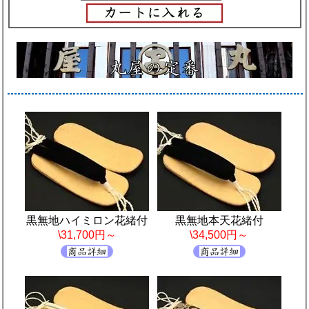
黒無地ハイミロン花緒付
黒無地本天花緒付
\31,700円～
\34,500円～