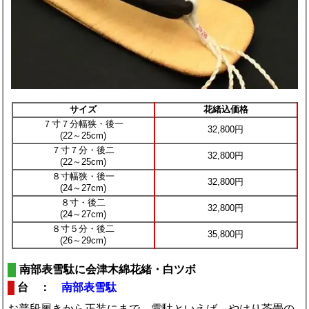
サイズ
花緒込価格
７寸７分幅狭・後一
32,800円
(22～25cm)
７寸７分・後二
32,800円
(22～25cm)
８寸幅狭・後一
32,800円
(24～27cm)
８寸・後二
32,800円
(24～27cm)
８寸５分・後二
35,800円
(26～29cm)
南部表雪駄に会津木綿花緒・白ツボ
台 ：
南部表雪駄
お普段履きから正装にまで。雪駄といえば、やはり茶畳の