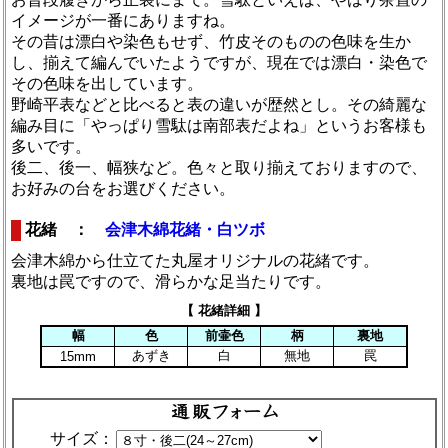
イメージが一番にありますね。
その昔は漂白や染色もせず、竹皮そのものの色味を生か
し、揃えて編んでいたようですが、現在では漂白・染色で
その色味を出しています。
野崎平表などと比べると表の違いが歴然とし。その綺麗な
編み目に「やっぱり雪駄は南部表だよね」というお客様も
多いです。
後二、後一、幅狭など。色々と取り揃えておりますので、
お好みの台をお選びください。
花緒 ：
会津木綿花緒・白ツボ
会津木綿から仕立てた丸屋オリジナルの花緒です。
裏地は罠ですので、滑らかな足当たりです。
【 花緒詳細 】
幅
色
前壷色
柄
裏地
あずき
白
無地
罠
15mm
サイズ：