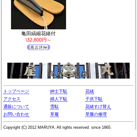
亀田縞縮花緒付
\32,800円～
トップページ
紳士下駄
花緒
アクセス
婦人下駄
子供下駄
通販について
雪駄
花緒すげ替え
お問い合わせ
草履
草履の修理
Copyright (C)
2012
MARUYA
. All rights reserved. since 1865.