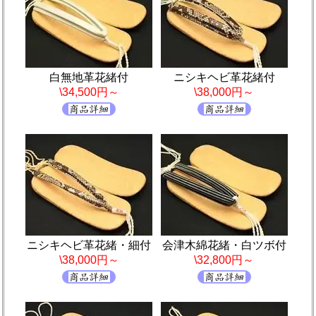
白無地革花緒付
ニシキヘビ革花緒付
\34,500円～
\38,000円～
ニシキヘビ革花緒・細付
会津木綿花緒・白ツボ付
\38,000円～
\32,800円～