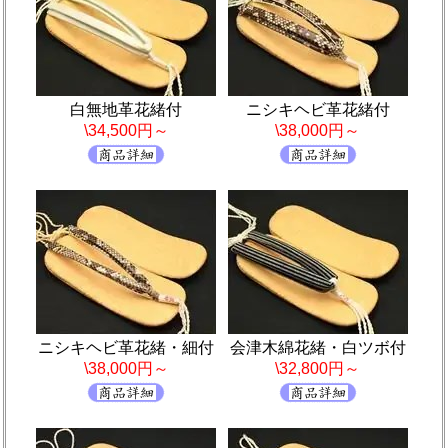
白無地革花緒付
ニシキヘビ革花緒付
\34,500円～
\38,000円～
ニシキヘビ革花緒・細付
会津木綿花緒・白ツボ付
\38,000円～
\32,800円～