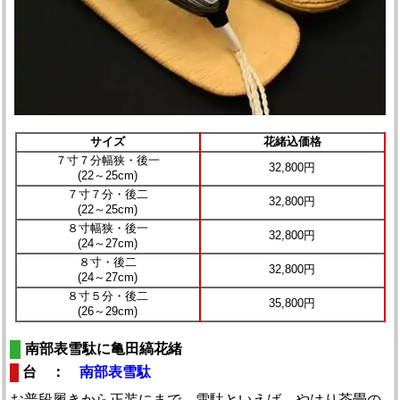
サイズ
花緒込価格
７寸７分幅狭・後一
32,800円
(22～25cm)
７寸７分・後二
32,800円
(22～25cm)
８寸幅狭・後一
32,800円
(24～27cm)
８寸・後二
32,800円
(24～27cm)
８寸５分・後二
35,800円
(26～29cm)
南部表雪駄に亀田縞花緒
台 ：
南部表雪駄
お普段履きから正装にまで。雪駄といえば、やはり茶畳の