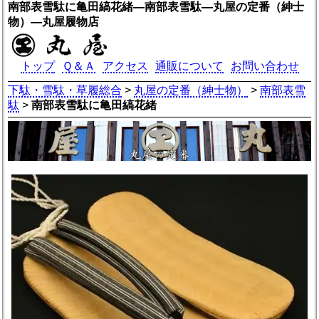
南部表雪駄に亀田縞花緒―南部表雪駄―丸屋の定番（紳士
物）―丸屋履物店
トップ
Ｑ＆Ａ
アクセス
通販について
お問い合わせ
下駄・雪駄・草履総合
>
丸屋の定番（紳士物）
>
南部表雪
駄
>
南部表雪駄に亀田縞花緒