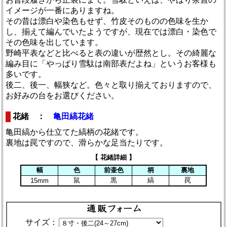
イメージが一番にありますね。
その昔は漂白や染色もせず、竹皮そのものの色味を生か
し、揃えて編んでいたようですが、現在では漂白・染色で
その色味を出しています。
野崎平表などと比べると表の違いが歴然とし。その綺麗な
編み目に「やっぱり雪駄は南部表だよね」というお客様も
多いです。
後二、後一、幅狭など。色々と取り揃えておりますので、
お好みの台をお選びください。
花緒 ：
亀田縞花緒
亀田縞から仕立てた縞柄の花緒です。
裏地は罠ですので、滑らかな足当たりです。
【 花緒詳細 】
幅
色
前壷色
柄
裏地
鼠
黒
縞
罠
15mm
サイズ：