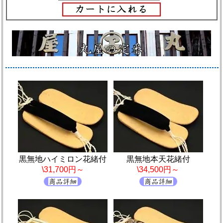
黒無地ハイミロン花緒付
黒無地本天花緒付
\31,700円～
\34,500円～