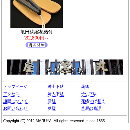
亀田縞縮花緒付
\32,800円～
トップページ
紳士下駄
花緒
アクセス
婦人下駄
子供下駄
通販について
雪駄
花緒すげ替え
お問い合わせ
草履
草履の修理
Copyright (C)
2012
MARUYA
. All rights reserved. since 1865.