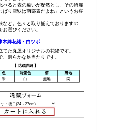
比べると表の違いが歴然とし。その綺麗
っぱり雪駄は南部表だよね」というお客
狭など。色々と取り揃えておりますの
をお選びください。
津木綿花緒・白ツボ
立てた丸屋オリジナルの花緒です。
で、滑らかな足当たりです。
【 花緒詳細 】
色
前壷色
柄
裏地
朱
白
無地
罠