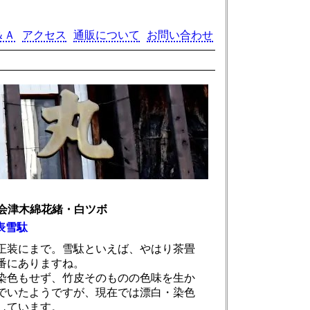
＆Ａ
アクセス
通販について
お問い合わせ
会津木綿花緒・白ツボ
表雪駄
正装にまで。雪駄といえば、やはり茶畳
番にありますね。
染色もせず、竹皮そのものの色味を生か
でいたようですが、現在では漂白・染色
しています。