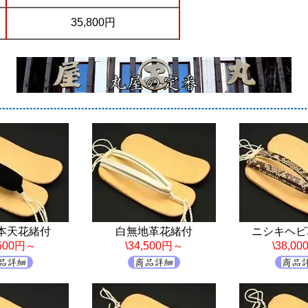
35,800円
本天花緒付
白無地革花緒付
ニシキヘビ
,500円～
\34,500円～
\38,0