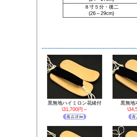
８寸５分・後二
(26～29cm)
黒無地ハイミロン花緒付
黒無地
\31,700円～
\34