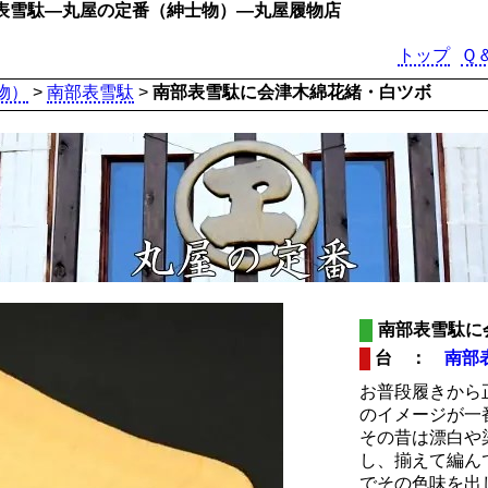
表雪駄―丸屋の定番（紳士物）―丸屋履物店
トップ
Ｑ
物）
>
南部表雪駄
>
南部表雪駄に会津木綿花緒・白ツボ
南部表雪駄に
台 ：
南部
お普段履きから
のイメージが一
その昔は漂白や
し、揃えて編ん
でその色味を出