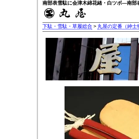
南部表雪駄に会津木綿花緒・白ツボ―南部
下駄・雪駄・草履総合
>
丸屋の定番（紳士