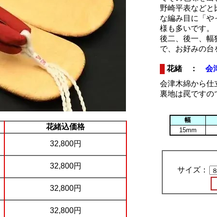
野崎平表などと
な編み目に「や
様も多いです。
後二、後一、幅
で、お好みの台
花緒 ：
会
会津木綿から仕
裏地は罠ですの
幅
花緒込価格
15mm
32,800円
32,800円
サイズ：
32,800円
32,800円