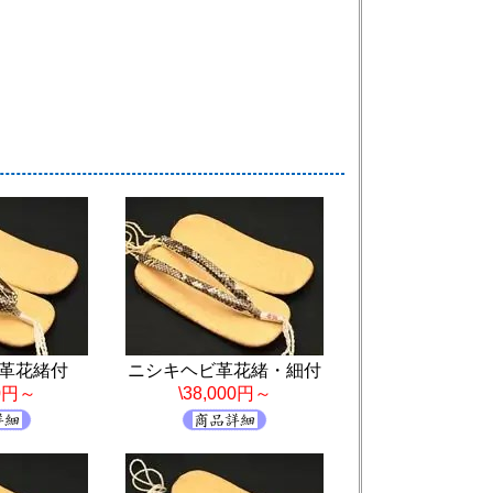
革花緒付
ニシキヘビ革花緒・細付
00円～
\38,000円～