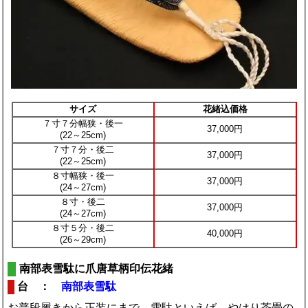
サイズ
花緒込価格
７寸７分幅狭・後一
37,000円
(22～25cm)
７寸７分・後二
37,000円
(22～25cm)
８寸幅狭・後一
37,000円
(24～27cm)
８寸・後二
37,000円
(24～27cm)
８寸５分・後二
40,000円
(26～29cm)
南部表雪駄に爪唐草柄印伝花緒
台 ：
南部表雪駄
お普段履きから正装にまで。雪駄といえば、やはり茶畳の