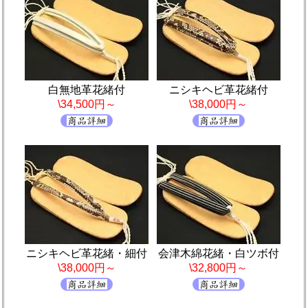
白無地革花緒付
ニシキヘビ革花緒付
\34,500円～
\38,000円～
ニシキヘビ革花緒・細付
会津木綿花緒・白ツボ付
\38,000円～
\32,800円～