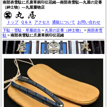
南部表雪駄に爪唐草柄印伝花緒―南部表雪駄―丸屋の定番
（紳士物）―丸屋履物店
トップ
Ｑ＆Ａ
アクセス
通販について
お問い合わせ
下駄・雪駄・草履総合
>
丸屋の定番（紳士物）
>
南部表雪
駄
>
南部表雪駄に爪唐草柄印伝花緒