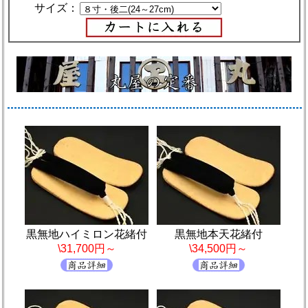
サイズ：
黒無地ハイミロン花緒付
黒無地本天花緒付
\31,700円～
\34,500円～