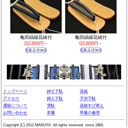
亀田縞縮花緒付
亀田縞縮花緒付
\32,800円～
\32,800円～
トップページ
紳士下駄
花緒
アクセス
婦人下駄
子供下駄
通販について
雪駄
花緒すげ替え
お問い合わせ
草履
草履の修理
Copyright (C)
2012
MARUYA
. All rights reserved. since 1865.