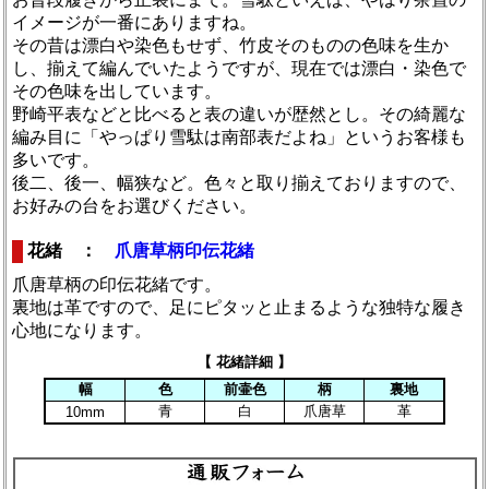
イメージが一番にありますね。
その昔は漂白や染色もせず、竹皮そのものの色味を生か
し、揃えて編んでいたようですが、現在では漂白・染色で
その色味を出しています。
野崎平表などと比べると表の違いが歴然とし。その綺麗な
編み目に「やっぱり雪駄は南部表だよね」というお客様も
多いです。
後二、後一、幅狭など。色々と取り揃えておりますので、
お好みの台をお選びください。
花緒 ：
爪唐草柄印伝花緒
爪唐草柄の印伝花緒です。
裏地は革ですので、足にピタッと止まるような独特な履き
心地になります。
【 花緒詳細 】
幅
色
前壷色
柄
裏地
青
白
爪唐草
革
10mm