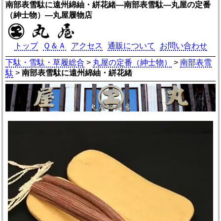
南部表雪駄に遠州綿紬・絣花緒―南部表雪駄―丸屋の定番
（紳士物）―丸屋履物店
トップ
Ｑ＆Ａ
アクセス
通販について
お問い合わせ
下駄・雪駄・草履総合
>
丸屋の定番（紳士物）
>
南部表雪
駄
>
南部表雪駄に遠州綿紬・絣花緒