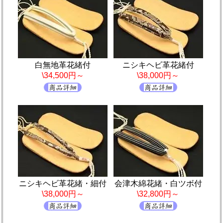
白無地革花緒付
ニシキヘビ革花緒付
\34,500円～
\38,000円～
ニシキヘビ革花緒・細付
会津木綿花緒・白ツボ付
\38,000円～
\32,800円～