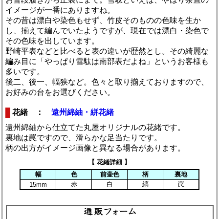
イメージが一番にありますね。
その昔は漂白や染色もせず、竹皮そのものの色味を生か
し、揃えて編んでいたようですが、現在では漂白・染色で
その色味を出しています。
野崎平表などと比べると表の違いが歴然とし。その綺麗な
編み目に「やっぱり雪駄は南部表だよね」というお客様も
多いです。
後二、後一、幅狭など。色々と取り揃えておりますので、
お好みの台をお選びください。
花緒 ：
遠州綿紬・絣花緒
遠州綿紬から仕立てた丸屋オリジナルの花緒です。
裏地は罠ですので、滑らかな足当たりです。
柄の出方がイメージ画像と異なる場合があります。
【 花緒詳細 】
幅
色
前壷色
柄
裏地
赤
白
縞
罠
15mm