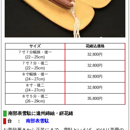
サイズ
花緒込価格
７寸７分幅狭・後一
32,800円
(22～25cm)
７寸７分・後二
32,800円
(22～25cm)
８寸幅狭・後一
32,800円
(24～27cm)
８寸・後二
32,800円
(24～27cm)
８寸５分・後二
35,800円
(26～29cm)
南部表雪駄に遠州綿紬・絣花緒
台 ：
南部表雪駄
お普段履きから正装にまで。雪駄といえば、やはり茶畳の