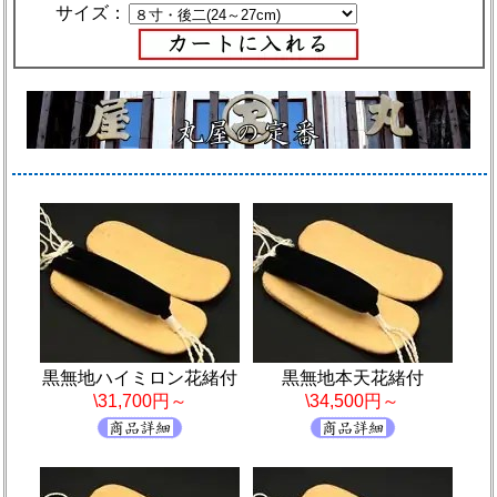
サイズ：
黒無地ハイミロン花緒付
黒無地本天花緒付
\31,700円～
\34,500円～