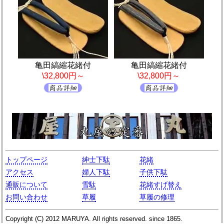
亀田縞縮花緒付
亀田縞縮花緒付
\32,800円～
\32,800円～
トップページ
紳士下駄
花緒
アクセス
婦人下駄
子供下駄
通販について
雪駄
花緒すげ替え
お問い合わせ
草履
草履の修理
Copyright (C)
2012
MARUYA
. All rights reserved. since 1865.