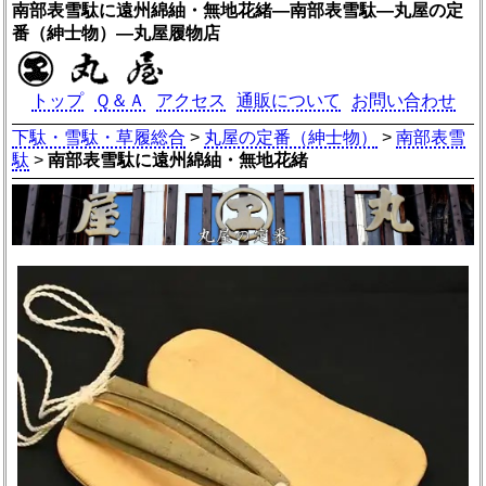
南部表雪駄に遠州綿紬・無地花緒―南部表雪駄―丸屋の定
番（紳士物）―丸屋履物店
トップ
Ｑ＆Ａ
アクセス
通販について
お問い合わせ
下駄・雪駄・草履総合
>
丸屋の定番（紳士物）
>
南部表雪
駄
>
南部表雪駄に遠州綿紬・無地花緒