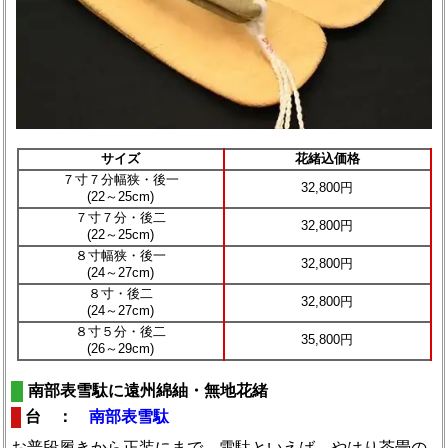
サイズ
花緒込価格
７寸７分幅狭・後一
32,800円
(22～25cm)
７寸７分・後二
32,800円
(22～25cm)
８寸幅狭・後一
32,800円
(24～27cm)
８寸・後二
32,800円
(24～27cm)
８寸５分・後二
35,800円
(26～29cm)
南部表雪駄に遠州綿紬・無地花緒
台 ：
南部表雪駄
お普段履きから正装にまで。雪駄といえば、やはり茶畳の