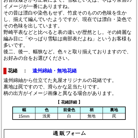
イメージが一番にありますね。
その昔は漂白や染色もせず、竹皮そのものの色味を生か
し、揃えて編んでいたようですが、現在では漂白・染色で
その色味を出しています。
野崎平表などと比べると表の違いが歴然とし。その綺麗な
編み目に「やっぱり雪駄は南部表だよね」というお客様も
多いです。
後二、後一、幅狭など。色々と取り揃えておりますので、
お好みの台をお選びください。
花緒 ：
遠州綿紬・無地花緒
遠州綿紬から仕立てた丸屋オリジナルの花緒です。
裏地は罠ですので、滑らかな足当たりです。
柄の出方がイメージ画像と異なる場合があります。
【 花緒詳細 】
幅
色
前壷色
柄
裏地
浅黄
白
無地
罠
15mm