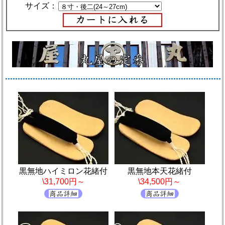
サイズ：
黒無地ハイミロン花緒付
黒無地本天花緒付
\31,700円～
\34,500円～