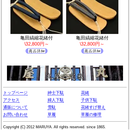
亀田縞縮花緒付
亀田縞縮花緒付
\32,800円～
\32,800円～
トップページ
紳士下駄
花緒
アクセス
婦人下駄
子供下駄
通販について
雪駄
花緒すげ替え
お問い合わせ
草履
草履の修理
Copyright (C)
2012
MARUYA
. All rights reserved. since 1865.