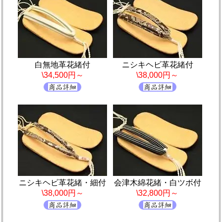
白無地革花緒付
ニシキヘビ革花緒付
\34,500円～
\38,000円～
ニシキヘビ革花緒・細付
会津木綿花緒・白ツボ付
\38,000円～
\32,800円～