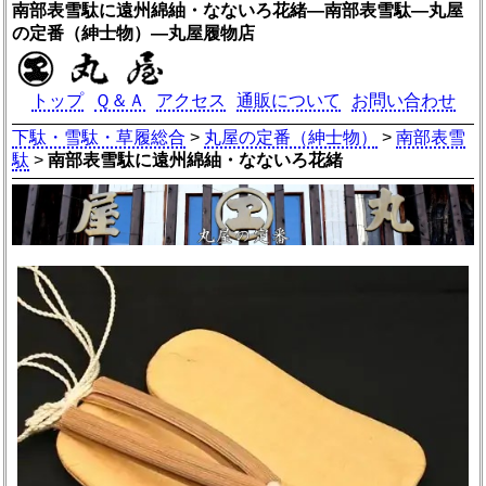
南部表雪駄に遠州綿紬・なないろ花緒―南部表雪駄―丸屋
の定番（紳士物）―丸屋履物店
トップ
Ｑ＆Ａ
アクセス
通販について
お問い合わせ
下駄・雪駄・草履総合
>
丸屋の定番（紳士物）
>
南部表雪
駄
>
南部表雪駄に遠州綿紬・なないろ花緒