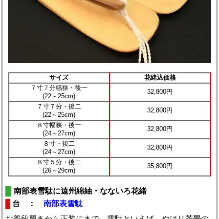
サイズ
花緒込価格
７寸７分幅狭・後一
32,800円
(22～25cm)
７寸７分・後二
32,800円
(22～25cm)
８寸幅狭・後一
32,800円
(24～27cm)
８寸・後二
32,800円
(24～27cm)
８寸５分・後二
35,800円
(26～29cm)
南部表雪駄に遠州綿紬・なないろ花緒
台 ：
南部表雪駄
お普段履きから正装にまで。雪駄といえば、やはり茶畳の