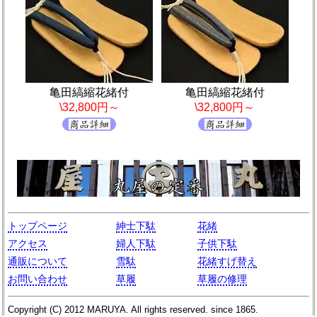
亀田縞縮花緒付
亀田縞縮花緒付
\32,800円～
\32,800円～
トップページ
紳士下駄
花緒
アクセス
婦人下駄
子供下駄
通販について
雪駄
花緒すげ替え
お問い合わせ
草履
草履の修理
Copyright (C)
2012
MARUYA
. All rights reserved. since 1865.