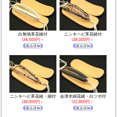
白無地革花緒付
ニシキヘビ革花緒付
\34,500円～
\38,000円～
ニシキヘビ革花緒・細付
会津木綿花緒・白ツボ付
\38,000円～
\32,800円～