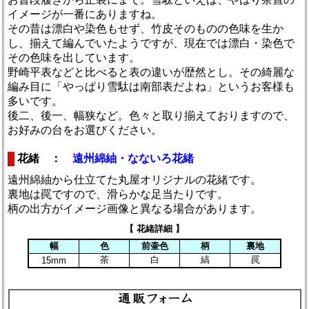
イメージが一番にありますね。
その昔は漂白や染色もせず、竹皮そのものの色味を生か
し、揃えて編んでいたようですが、現在では漂白・染色で
その色味を出しています。
野崎平表などと比べると表の違いが歴然とし。その綺麗な
編み目に「やっぱり雪駄は南部表だよね」というお客様も
多いです。
後二、後一、幅狭など。色々と取り揃えておりますので、
お好みの台をお選びください。
花緒 ：
遠州綿紬・なないろ花緒
遠州綿紬から仕立てた丸屋オリジナルの花緒です。
裏地は罠ですので、滑らかな足当たりです。
柄の出方がイメージ画像と異なる場合があります。
【 花緒詳細 】
幅
色
前壷色
柄
裏地
茶
白
縞
罠
15mm