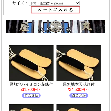
サイズ：
黒無地ハイミロン花緒付
黒無地本天花緒付
\31,700円～
\34,500円～