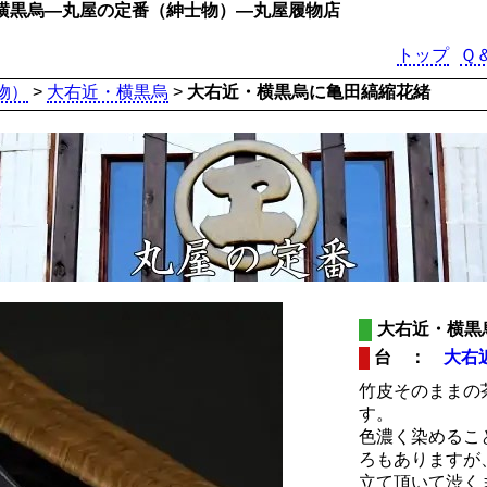
横黒烏―丸屋の定番（紳士物）―丸屋履物店
トップ
Ｑ
物）
>
大右近・横黒烏
>
大右近・横黒烏に亀田縞縮花緒
大右近・横黒
台 ：
大右
竹皮そのままの
す。
色濃く染めるこ
ろもありますが
立て頂いて渋く