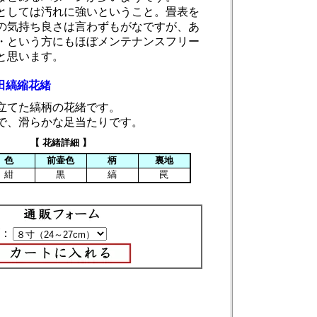
としては汚れに強いということ。畳表を
の気持ち良さは言わずもがなですが、あ
・という方にもほぼメンテナンスフリー
と思います。
田縞縮花緒
立てた縞柄の花緒です。
で、滑らかな足当たりです。
【 花緒詳細 】
色
前壷色
柄
裏地
紺
黒
縞
罠
：