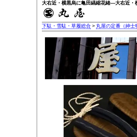
大右近・横黒烏に亀田縞縮花緒―大右近・
下駄・雪駄・草履総合
>
丸屋の定番（紳士