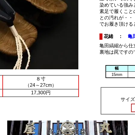
染めている強み
素足で履くこと
との汚れが・・
でお履き頂ける
花緒 ：
亀
亀田縞縮から仕
裏地は罠ですの
幅
15mm
８寸
（24～27cm）
17,300円
サイズ