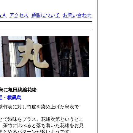
＆Ａ
アクセス
通販について
お問い合わせ
烏に亀田縞縮花緒
近・横黒烏
茶竹表に対し竹皮を染め上げた烏表で
とで渋味をプラス。花緒次第というとこ
、茶竹に比べると落ち着いた花緒をお見
まとめるパターンが多いようです。