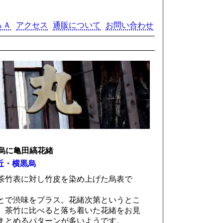
＆Ａ
アクセス
通販について
お問い合わせ
烏に亀田縞花緒
近・横黒烏
茶竹表に対し竹皮を染め上げた烏表で
とで渋味をプラス。花緒次第というとこ
、茶竹に比べると落ち着いた花緒をお見
まとめるパターンが多いようです。