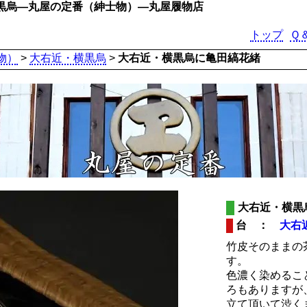
黒烏―丸屋の定番（紳士物）―丸屋履物店
トップ
Ｑ
物）
>
大右近・横黒烏
>
大右近・横黒烏に亀田縞花緒
大右近・横黒
台 ：
大右
竹皮そのままの
す。
色濃く染めるこ
ろもありますが
立て頂いて渋く