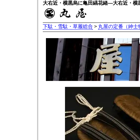
大右近・横黒烏に亀田縞花緒―大右近・横
下駄・雪駄・草履総合
>
丸屋の定番（紳士