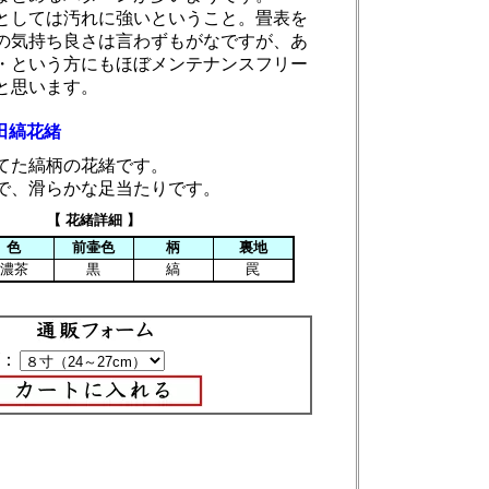
としては汚れに強いということ。畳表を
の気持ち良さは言わずもがなですが、あ
・という方にもほぼメンテナンスフリー
と思います。
田縞花緒
てた縞柄の花緒です。
で、滑らかな足当たりです。
【 花緒詳細 】
色
前壷色
柄
裏地
濃茶
黒
縞
罠
：