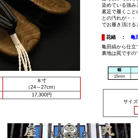
染めている強み
素足で履くこと
との汚れが・・
でお履き頂ける
花緒 ：
亀
亀田縞から仕立
裏地は罠ですの
幅
15mm
８寸
（24～27cm）
17,300円
サイズ