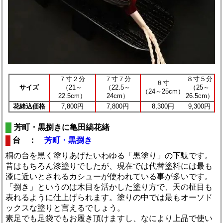
７寸２分
７寸７分
８寸５分
８寸
サイズ
（21～
（22.5～
（25～
（24～25cm）
22.5cm）
24cm）
26.5cm）
花緒込価格
7,800円
7,800円
8,300円
9,300円
芳町・黒捌きに亀田縞花緒
台 ：
芳町・黒捌き
桐の台を黒く塗りあげたいわゆる「黒塗り」の下駄です。
昔はもちろん漆塗りでしたが、現在では代替塗料には最も
漆に近いとされるカシューが使われている事が多いです。
「捌き」というのは木目を活かした塗り方で、天の柾目も
表れるように仕上げられます。塗りの中では最もオーソド
ックスな塗りと言えるでしょう。
素足でも足袋でもお履き頂けますし、なにより上品で使い