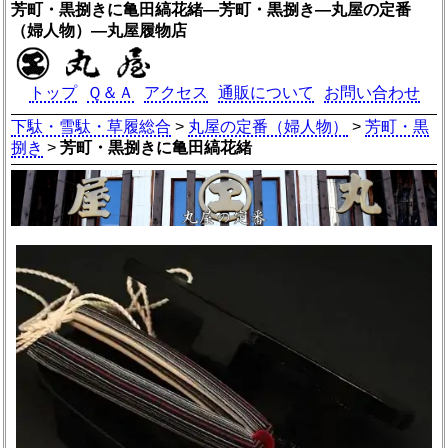
芳町・黒捌きに亀田縞花緒―芳町・黒捌き―丸屋の定番
（婦人物）―丸屋履物店
トップ
Ｑ＆Ａ
アクセス
通販について
お問い合わせ
下駄・雪駄・草履総合
>
丸屋の定番（婦人物）
>
芳町・黒
捌き
>
芳町・黒捌きに亀田縞花緒