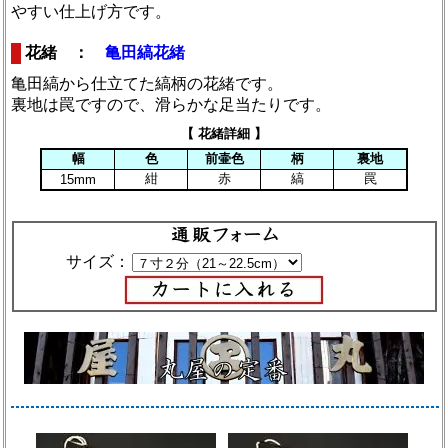
やすい仕上げ方です。
花緒 ：
亀田縞花緒
亀田縞から仕立てた縞柄の花緒です。
裏地は罠ですので、滑らかな足当たりです。
【 花緒詳細 】
幅
色
前壷色
柄
裏地
紺
赤
縞
罠
15mm
サイズ：