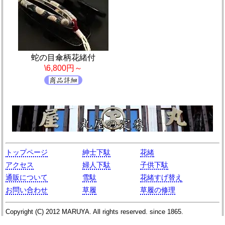
蛇の目傘柄花緒付
\6,800円～
トップページ
紳士下駄
花緒
アクセス
婦人下駄
子供下駄
通販について
雪駄
花緒すげ替え
お問い合わせ
草履
草履の修理
Copyright (C)
2012
MARUYA
. All rights reserved. since 1865.