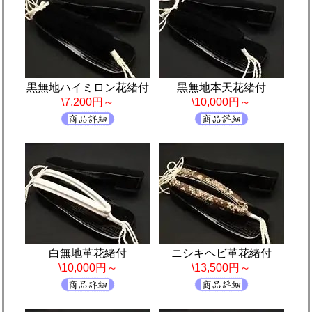
黒無地ハイミロン花緒付
黒無地本天花緒付
\7,200円～
\10,000円～
白無地革花緒付
ニシキヘビ革花緒付
\10,000円～
\13,500円～