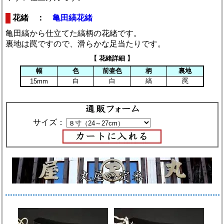
花緒 ：
亀田縞花緒
亀田縞から仕立てた縞柄の花緒です。
裏地は罠ですので、滑らかな足当たりです。
【 花緒詳細 】
幅
色
前壷色
柄
裏地
白
白
縞
罠
15mm
サイズ：