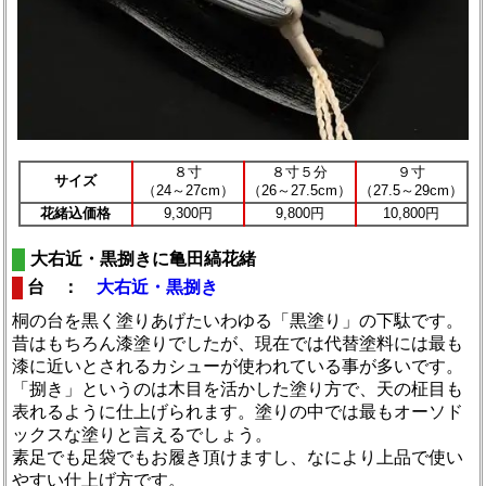
８寸
８寸５分
９寸
サイズ
（24～27cm）
（26～27.5cm）
（27.5～29cm）
花緒込価格
9,300円
9,800円
10,800円
大右近・黒捌きに亀田縞花緒
台 ：
大右近・黒捌き
桐の台を黒く塗りあげたいわゆる「黒塗り」の下駄です。
昔はもちろん漆塗りでしたが、現在では代替塗料には最も
漆に近いとされるカシューが使われている事が多いです。
「捌き」というのは木目を活かした塗り方で、天の柾目も
表れるように仕上げられます。塗りの中では最もオーソド
ックスな塗りと言えるでしょう。
素足でも足袋でもお履き頂けますし、なにより上品で使い
やすい仕上げ方です。