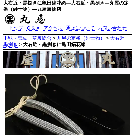
大右近・黒捌きに亀田縞花緒―大右近・黒捌き―丸屋の定
番（紳士物）―丸屋履物店
トップ
Ｑ＆Ａ
アクセス
通販について
お問い合わせ
下駄・雪駄・草履総合
>
丸屋の定番（紳士物）
>
大右近・
黒捌き
>
大右近・黒捌きに亀田縞花緒