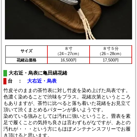
８寸
８寸５分
サイズ
（24～27cm）
（26～28cm）
花緒込価格
16,500円
17,500円
大右近・烏表に亀田縞花緒
台 ：
大右近・烏表
竹皮そのままの茶竹表に対し竹皮を染め上げた烏表です。
色濃く染めることで渋味をプラス。花緒次第というところ
もありますが、茶竹に比べると落ち着いた花緒をお見立て
頂いて渋くまとめるパターンが多いようです。
染めている強みとしては汚れに強いということ。畳表を素
足で履くことの気持ち良さは言わずもがなですが、あとの
汚れが・・・という方にもほぼメンテナンスフリーでお履
き頂けると思います。