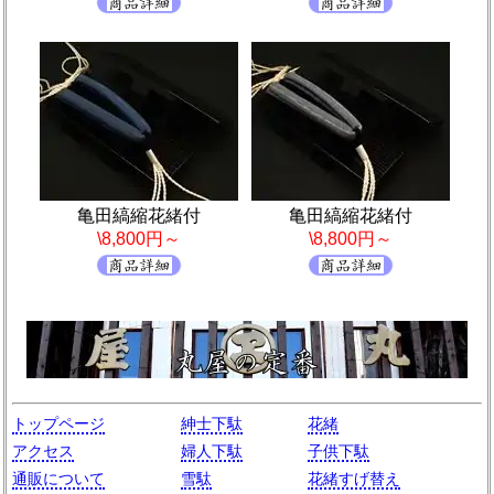
亀田縞縮花緒付
亀田縞縮花緒付
\8,800円～
\8,800円～
トップページ
紳士下駄
花緒
アクセス
婦人下駄
子供下駄
通販について
雪駄
花緒すげ替え