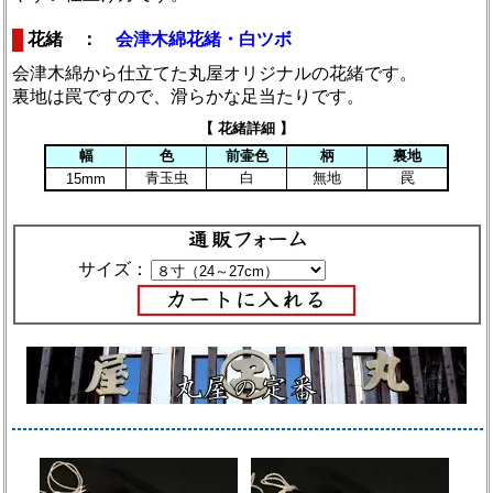
花緒 ：
会津木綿花緒・白ツボ
会津木綿から仕立てた丸屋オリジナルの花緒です。
裏地は罠ですので、滑らかな足当たりです。
【 花緒詳細 】
幅
色
前壷色
柄
裏地
青玉虫
白
無地
罠
15mm
サイズ：