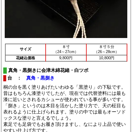
８寸
８寸５分
サイズ
（24～27cm）
（26～28cm）
花緒込価格
9,800円
10,800円
真角・黒捌きに会津木綿花緒・白ツボ
台 ：
真角・黒捌き
桐の台を黒く塗りあげたいわゆる「黒塗り」の下駄です。
昔はもちろん漆塗りでしたが、現在では代替塗料には最も
漆に近いとされるカシューが使われている事が多いです。
「捌き」というのは木目を活かした塗り方で、天の柾目も
表れるように仕上げられます。塗りの中では最もオーソド
ックスな塗りと言えるでしょう。
素足でも足袋でもお履き頂けますし、なにより上品で使い
やすい仕上げ方です。