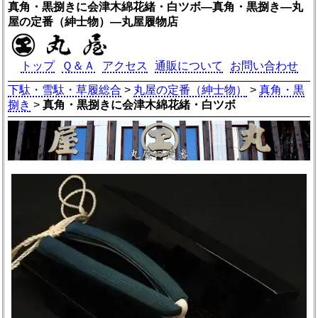
真角・黒捌きに会津木綿花緒・白ツボ―真角・黒捌き―丸
屋の定番（紳士物）―丸屋履物店
トップ
Ｑ＆Ａ
アクセス
通販について
お問い合わせ
下駄・雪駄・草履総合
>
丸屋の定番（紳士物）
>
真角・黒
捌き
>
真角・黒捌きに会津木綿花緒・白ツボ