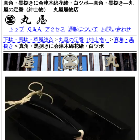
真角・黒捌きに会津木綿花緒・白ツボ―真角・黒捌き―丸
屋の定番（紳士物）―丸屋履物店
トップ
Ｑ＆Ａ
アクセス
通販について
お問い合わせ
下駄・雪駄・草履総合
>
丸屋の定番（紳士物）
>
真角・黒
捌き
>
真角・黒捌きに会津木綿花緒・白ツボ