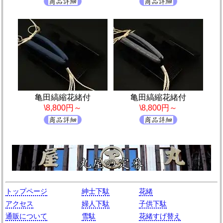
亀田縞縮花緒付
亀田縞縮花緒付
\8,800円～
\8,800円～
トップページ
紳士下駄
花緒
アクセス
婦人下駄
子供下駄
通販について
雪駄
花緒すげ替え