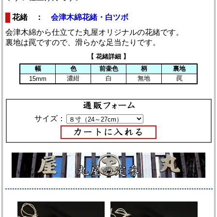
花緒 ：
会津木綿花緒・白ツボ
会津木綿から仕立てた丸屋オリジナルの花緒です。
裏地は罠ですので、滑らかな足当たりです。
【 花緒詳細 】
幅
色
前壷色
柄
裏地
濃紺
白
無地
罠
15mm
サイズ：