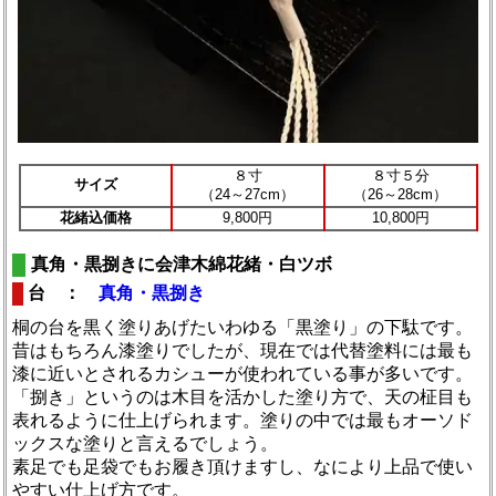
８寸
８寸５分
サイズ
（24～27cm）
（26～28cm）
花緒込価格
9,800円
10,800円
真角・黒捌きに会津木綿花緒・白ツボ
台 ：
真角・黒捌き
桐の台を黒く塗りあげたいわゆる「黒塗り」の下駄です。
昔はもちろん漆塗りでしたが、現在では代替塗料には最も
漆に近いとされるカシューが使われている事が多いです。
「捌き」というのは木目を活かした塗り方で、天の柾目も
表れるように仕上げられます。塗りの中では最もオーソド
ックスな塗りと言えるでしょう。
素足でも足袋でもお履き頂けますし、なにより上品で使い
やすい仕上げ方です。