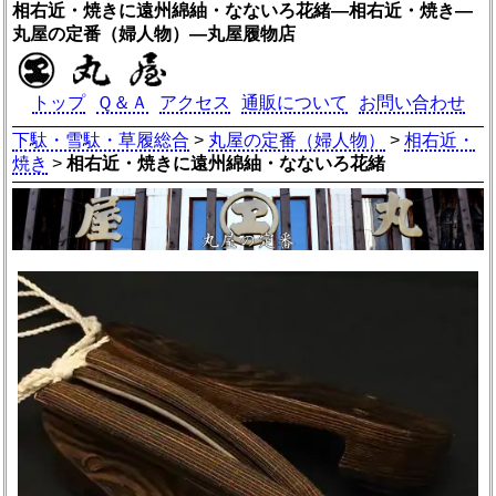
相右近・焼きに遠州綿紬・なないろ花緒―相右近・焼き―
丸屋の定番（婦人物）―丸屋履物店
トップ
Ｑ＆Ａ
アクセス
通販について
お問い合わせ
下駄・雪駄・草履総合
>
丸屋の定番（婦人物）
>
相右近・
焼き
>
相右近・焼きに遠州綿紬・なないろ花緒