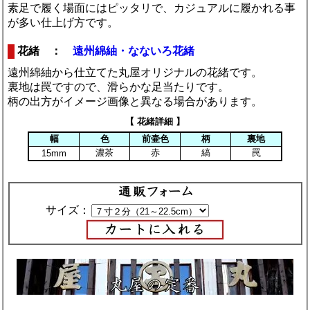
素足で履く場面にはピッタリで、カジュアルに履かれる事
が多い仕上げ方です。
花緒 ：
遠州綿紬・なないろ花緒
遠州綿紬から仕立てた丸屋オリジナルの花緒です。
裏地は罠ですので、滑らかな足当たりです。
柄の出方がイメージ画像と異なる場合があります。
【 花緒詳細 】
幅
色
前壷色
柄
裏地
濃茶
赤
縞
罠
15mm
サイズ：