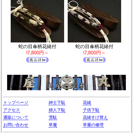
蛇の目傘柄花緒付
蛇の目傘柄花緒付
\7,800円～
\7,800円～
トップページ
紳士下駄
花緒
アクセス
婦人下駄
子供下駄
通販について
雪駄
花緒すげ替え
お問い合わせ
草履
草履の修理