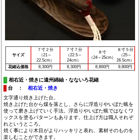
７寸２分
７寸７分
８寸５分
８寸
サイズ
（21～
（22.5～
（25～
（24～25cm）
22.5cm）
24cm）
26.5cm）
花緒込価格
8,300円
8,300円
8,800円
9,800円
相右近・焼きに遠州綿紬・なないろ花緒
台 ：
相右近・焼き
文字通り焼き上げた台。
焼き上げた台から煤を落とし、さらに浮造りやいぼた蝋を
使って磨き上げていく手法。浮造りやいぼた蝋ではなくワ
ックスを塗るパターンもあります。仕上げ方は職人それぞ
れというところ。
焼く事により木目がよりハッキリと表れ、素材そのものを
楽しむことができます。