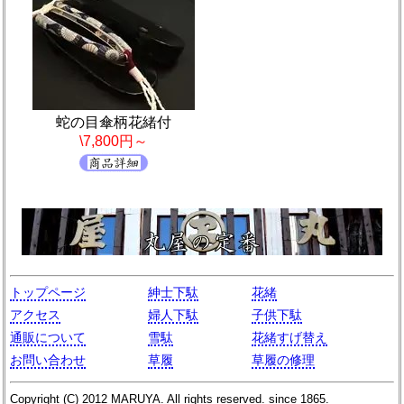
蛇の目傘柄花緒付
\7,800円～
トップページ
紳士下駄
花緒
アクセス
婦人下駄
子供下駄
通販について
雪駄
花緒すげ替え
お問い合わせ
草履
草履の修理
Copyright (C)
2012
MARUYA
. All rights reserved. since 1865.