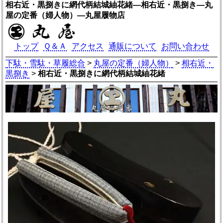
相右近・黒捌きに網代柄結城紬花緒―相右近・黒捌き―丸
屋の定番（婦人物）―丸屋履物店
トップ
Ｑ＆Ａ
アクセス
通販について
お問い合わせ
下駄・雪駄・草履総合
>
丸屋の定番（婦人物）
>
相右近・
黒捌き
>
相右近・黒捌きに網代柄結城紬花緒