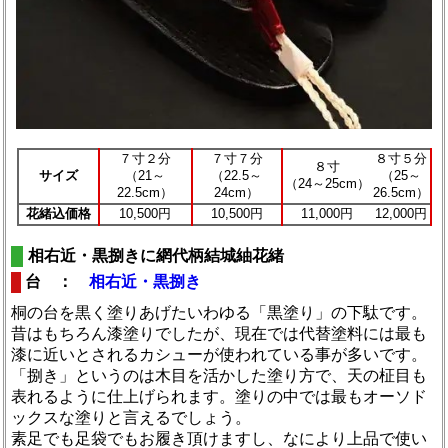
７寸２分
７寸７分
８寸５分
８寸
サイズ
（21～
（22.5～
（25～
（24～25cm）
22.5cm）
24cm）
26.5cm）
花緒込価格
10,500円
10,500円
11,000円
12,000円
相右近・黒捌きに網代柄結城紬花緒
台 ：
相右近・黒捌き
桐の台を黒く塗りあげたいわゆる「黒塗り」の下駄です。
昔はもちろん漆塗りでしたが、現在では代替塗料には最も
漆に近いとされるカシューが使われている事が多いです。
「捌き」というのは木目を活かした塗り方で、天の柾目も
表れるように仕上げられます。塗りの中では最もオーソド
ックスな塗りと言えるでしょう。
素足でも足袋でもお履き頂けますし、なにより上品で使い