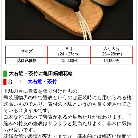
８寸
８寸５分
サイズ
（24～27cm）
（26～28cm）
花緒込価格
13,800円
14,800円
大右近・茶竹に亀田縞縮花緒
台 ：
大右近・茶竹
下駄の台に畳表を張り付けたもの。
和装履物界の中で畳表というのは正装時にも用いられる格
式高いものであり、表付の下駄というのも長く愛されてき
ているスタイルです。
白木などに比べて畳表がある分足当たりが変わります。手
編みの竹皮の畳表はサラサラと足当たりよく、非常に気持
ちが良いです。
花緒次第で表情が変わりますが、基本的には幅広い場面で