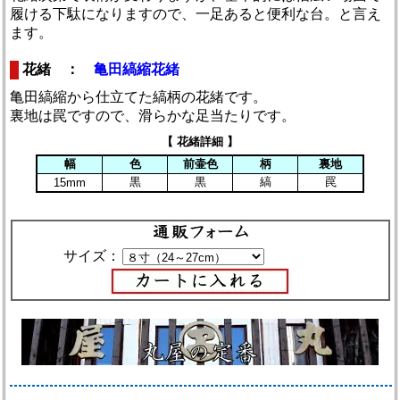
履ける下駄になりますので、一足あると便利な台。と言え
ます。
花緒 ：
亀田縞縮花緒
亀田縞縮から仕立てた縞柄の花緒です。
裏地は罠ですので、滑らかな足当たりです。
【 花緒詳細 】
幅
色
前壷色
柄
裏地
黒
黒
縞
罠
15mm
サイズ：