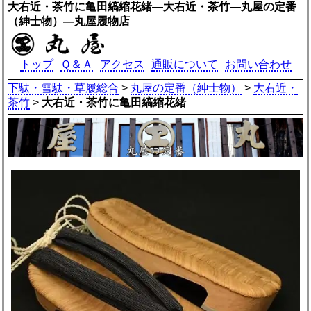
大右近・茶竹に亀田縞縮花緒―大右近・茶竹―丸屋の定番
（紳士物）―丸屋履物店
トップ
Ｑ＆Ａ
アクセス
通販について
お問い合わせ
下駄・雪駄・草履総合
>
丸屋の定番（紳士物）
>
大右近・
茶竹
>
大右近・茶竹に亀田縞縮花緒