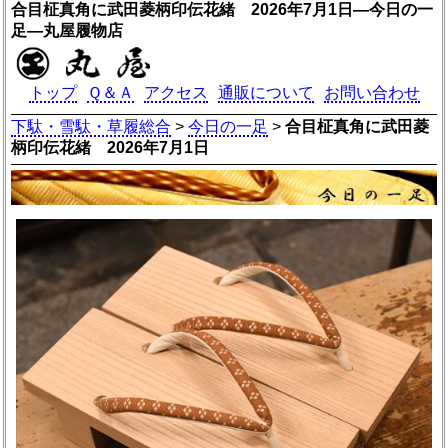
合目柾真角に武田菱柄印伝花緒 2026年7月1日―今日の一
足―丸屋履物店
トップ
Ｑ＆Ａ
アクセス
通販について
お問い合わせ
下駄・雪駄・草履総合
>
今日の一足
>
合目柾真角に武田菱
柄印伝花緒 2026年7月1日