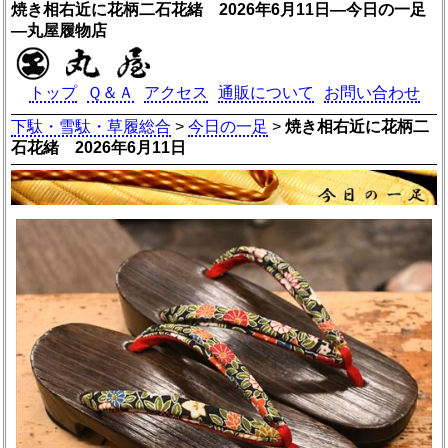
焼き相右近に花柄二石花緒 2026年6月11日―今日の一足
―丸屋履物店
トップ
Ｑ＆Ａ
アクセス
通販について
お問い合わせ
下駄・雪駄・草履総合
>
今日の一足
>
焼き相右近に花柄二
石花緒 2026年6月11日