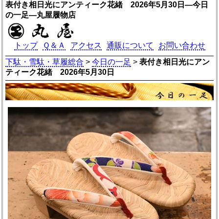
表付き相日光にアンティーク花緒 2026年5月30日―今日
の一足―丸屋履物店
トップ
Ｑ＆Ａ
アクセス
通販について
お問い合わせ
下駄・雪駄・草履総合
>
今日の一足
>
表付き相日光にアン
ティーク花緒 2026年5月30日