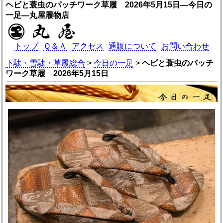
ヘビと蓑虫のパッチワーク草履 2026年5月15日―今日の
一足―丸屋履物店
トップ
Ｑ＆Ａ
アクセス
通販について
お問い合わせ
下駄・雪駄・草履総合
>
今日の一足
>
ヘビと蓑虫のパッチ
ワーク草履 2026年5月15日