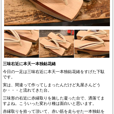
三味右近に本天一本独鈷花緒
今日の一足は三味右近に本天一本独鈷花緒をすげた下駄
です。
実は、間違って作ってしまったんだけど丸屋さんどう
か・・・と流れてきた台。
三味形の右近に赤縁取りを施した凝った台で、洒落てま
すよね。こういった変わり種は面白いと思います。
赤縁取りを拾って頂いて、赤い筋を走らせた一本独鈷を