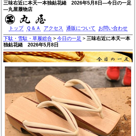
三味右近に本天一本独鈷花緒 2026年5月8日―今日の一足
―丸屋履物店
トップ
Ｑ＆Ａ
アクセス
通販について
お問い合わせ
下駄・雪駄・草履総合
>
今日の一足
>
三味右近に本天一本
独鈷花緒 2026年5月8日