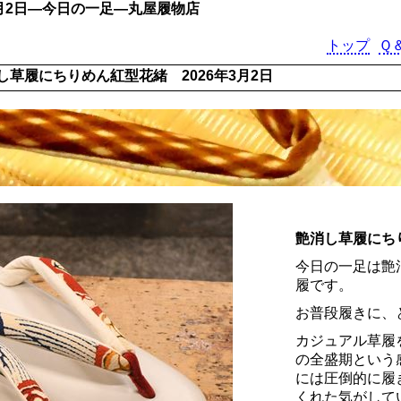
3月2日―今日の一足―丸屋履物店
トップ
Ｑ
し草履にちりめん紅型花緒 2026年3月2日
艶消し草履にち
今日の一足は艶
履です。
お普段履きに、
カジュアル草履
の全盛期という
には圧倒的に履
くれた気がして