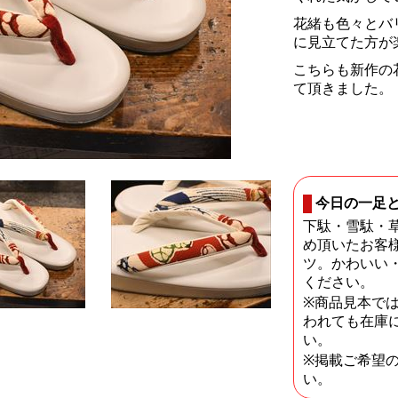
花緒も色々とバ
に見立てた方が
こちらも新作の
て頂きました。
今日の一足
下駄・雪駄・
め頂いたお客
ツ。かわいい
ください。
※商品見本で
われても在庫
い。
※掲載ご希望
い。