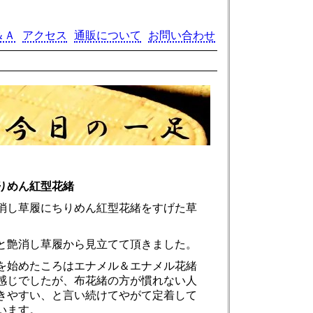
＆Ａ
アクセス
通販について
お問い合わせ
りめん紅型花緒
消し草履にちりめん紅型花緒をすげた草
と艶消し草履から見立てて頂きました。
を始めたころはエナメル＆エナメル花緒
感じでしたが、布花緒の方が慣れない人
きやすい、と言い続けてやがて定着して
います。