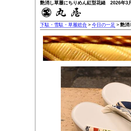
艶消し草履にちりめん紅型花緒 2026年
下駄・雪駄・草履総合
>
今日の一足
>
艶消