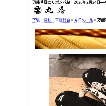
万能草履にリボン花緒 2026年2月24日
下駄・雪駄・草履総合
>
今日の一足
>
万能