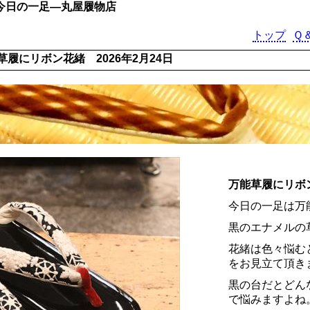
―今日の一足―丸屋履物店
トップ
Ｑ
草履にリボン花緒 2026年2月24日
万能草履にリボ
今日の一足は万
黒のエナメルの
花緒は色々悩む
をお見立て頂き
黒の台だとどん
で悩みますよね