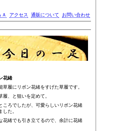
＆Ａ
アクセス
通販について
お問い合わせ
ン花緒
能草履にリボン花緒をすげた草履です。
草履、と狙いを定めて。
ところでしたが、可愛らしいリボン花緒
ました。
な花緒でも引き立てるので、余計に花緒
。