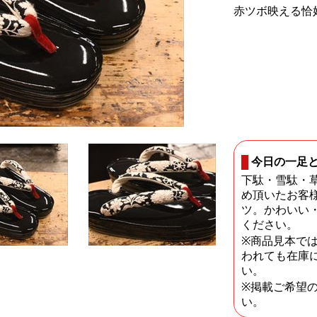
赤ツボ映える恰
今日の一足
下駄・雪駄・
め頂いたお客
ツ。かわいい
ください。
※商品見本で
われても在庫
い。
※掲載ご希望
い。