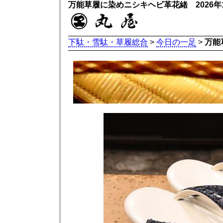
万能草履に染めニシキヘビ革花緒 2026年
下駄・雪駄・草履総合
>
今日の一足
>
万能