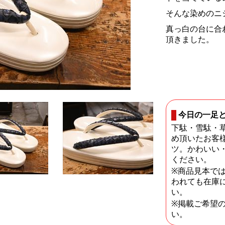
そんな染めのニ
真っ白の台に合
頂きました。
今日の一足
下駄・雪駄・
め頂いたお客
ツ。かわいい
ください。
※商品見本で
われても在庫
い。
※掲載ご希望
い。