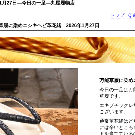
1月27日―今日の一足―丸屋履物店
トップ
Ｑ
草履に染めニシキヘビ革花緒 2026年1月27日
万能草履に染め
今日の一足は万
草履です。
エキゾチックレ
ございます。
通常革花緒はど
には辛いところ
ドを当てている