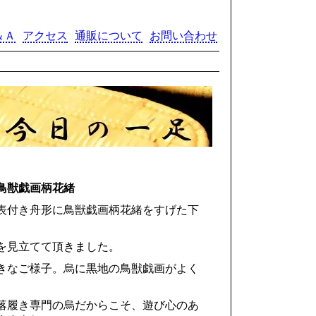
＆Ａ
アクセス
通販について
お問い合わせ
鳥獣戯画柄花緒
表付き舟形に鳥獣戯画柄花緒をすげた下
を見立てて頂きました。
きなご様子。烏に黒地の鳥獣戯画がよく
落履き専門の烏だからこそ、遊び心のあ