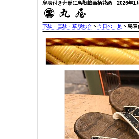
烏表付き舟形に鳥獣戯画柄花緒 2026年1
下駄・雪駄・草履総合
>
今日の一足
>
烏表