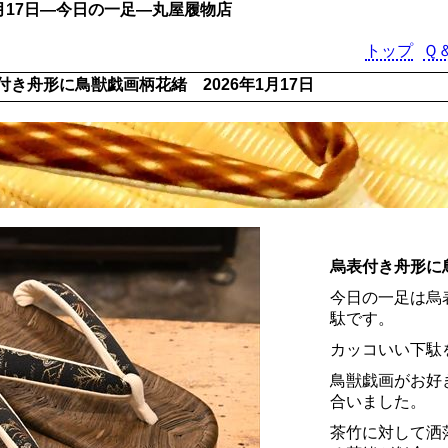
月17日―今日の一足―丸屋履物店
トップ
Ｑ
付き舟形に鳥獣戯画柄花緒 2026年1月17日
烏表付き舟形に
今日の一足は烏
駄です。
カッコいい下駄
鳥獣戯画がお好
合いました。
茶竹に対して洒