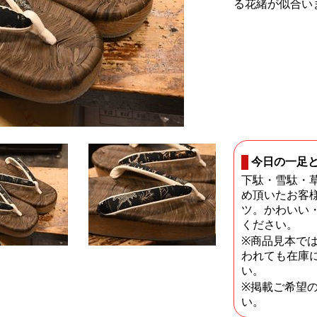
る花緒が似合い
今日の一足
下駄・雪駄・
め頂いたお客
ツ。かわいい
ください。
※商品見本で
われても在庫
い。
※掲載ご希望
い。