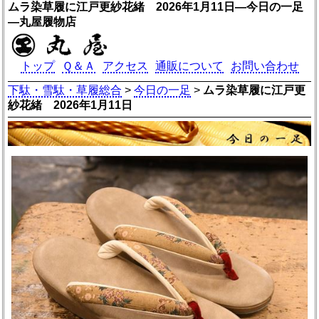
ムラ染草履に江戸更紗花緒 2026年1月11日―今日の一足
―丸屋履物店
トップ
Ｑ＆Ａ
アクセス
通販について
お問い合わせ
下駄・雪駄・草履総合
>
今日の一足
>
ムラ染草履に江戸更
紗花緒 2026年1月11日