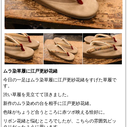
ムラ染草履に江戸更紗花緒
今日の一足はムラ染草履に江戸更紗花緒をすげた草履で
す。
渋い草履を見立てて頂きました。
新作のムラ染めの台を相手に江戸更紗花緒。
色味がちょうど合うところに赤ツボ映える恰好に。
リボン花緒と悩むところでしたが、こちらの雰囲気ピッ
タリだったように思います。