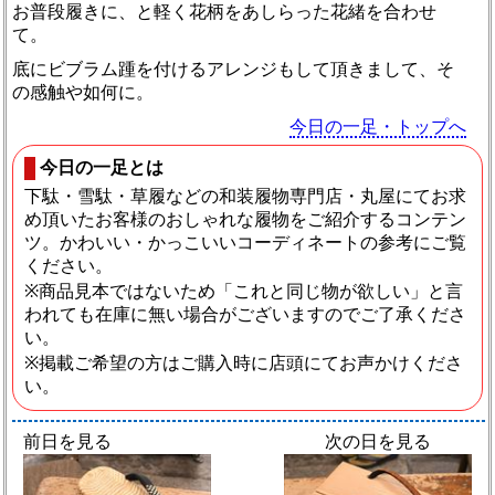
お普段履きに、と軽く花柄をあしらった花緒を合わせ
て。
底にビブラム踵を付けるアレンジもして頂きまして、そ
の感触や如何に。
今日の一足・トップへ
今日の一足とは
下駄・雪駄・草履などの和装履物専門店・丸屋にてお求
め頂いたお客様のおしゃれな履物をご紹介するコンテン
ツ。かわいい・かっこいいコーディネートの参考にご覧
ください。
※商品見本ではないため「これと同じ物が欲しい」と言
われても在庫に無い場合がございますのでご了承くださ
い。
※掲載ご希望の方はご購入時に店頭にてお声かけくださ
い。
前日を見る
次の日を見る