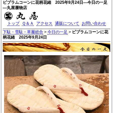
ビブラムコーンに花柄花緒 2025年9月24日―今日の一足
―丸屋履物店
トップ
Ｑ＆Ａ
アクセス
通販について
お問い合わせ
下駄・雪駄・草履総合
>
今日の一足
>
ビブラムコーンに花
柄花緒 2025年9月24日